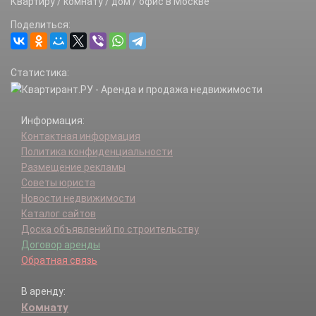
Квартиру / комнату / дом / офис в Москве
Первомайское п.
Поделиться:
Роговское п.
Рязановское п.
Сосенское п.
Статистика:
Троицк г.
Филимонковское п.
Щаповское п.
Информация:
Щербинка г.
Контактная информация
Политика конфиденциальности
Размещение рекламы
Советы юриста
Новости недвижимости
Каталог сайтов
Доска объявлений по строительству
Договор аренды
Обратная связь
В аренду:
Комнату