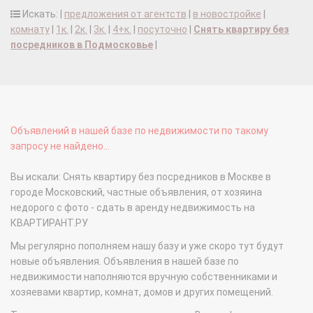
Искать: |
предложения от агентств
|
в новостройке
|
комнату
|
1к.
|
2к.
|
3к.
|
4+к.
|
посуточно
|
Снять квартиру без
посредников в Подмосковье
|
Объявлений в нашей базе по недвижимости по такому
запросу не найдено...
Вы искали: Снять квартиру без посредников в Москве в
городе Московский, частные объявления, от хозяина
недорого с фото - сдать в аренду недвижимость на
КВАРТИРАНТ.РУ
Мы регулярно пополняем нашу базу и уже скоро тут будут
новые объявления. Объявления в нашей базе по
недвижимости наполняются вручную собственниками и
хозяевами квартир, комнат, домов и других помещений.