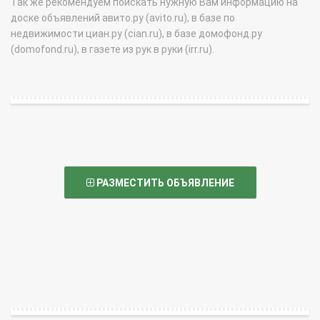
Так же рекомендуем поискать нужную Вам информацию на
доске объявлений авито.ру (avito.ru), в базе по
недвижимости циан.ру (cian.ru), в базе домофонд.ру
(domofond.ru), в газете из рук в руки (irr.ru).
РАЗМЕСТИТЬ ОБЪЯВЛЕНИЕ