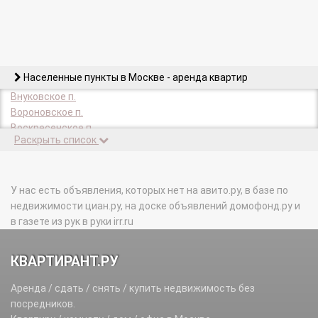
Населенные пункты в Москве - аренда квартир
Внуковское п.
Вороновское п.
Воскресенское п.
Раскрыть список
Десеновское п.
Зеленоград г.
Киевский п.
Кленовское п.
У нас есть объявления, которых нет на авито.ру, в базе по
Кокошкино п.
недвижимости циан.ру, на доске объявлений домофонд.ру и
Краснопахорское п.
в газете из рук в руки irr.ru
Марушкинское п.
Михайлово-Ярцевское п.
КВАРТИРАНТ.РУ
Московский г.
Московский п.
Аренда / сдать / снять / купить недвижимость без
Мосрентген п.
посредников.
Новофедоровское п.