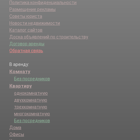
Политика конфиденциальности
Размещение рекламы
Советы юриста
Новости недвижимости
Каталог сайтов
Доска объявлений по строительству
Договор аренды
Обратная связь
В аренду:
Комнату
Без посредников
Квартиру
однокомнатную
двухкомнатную
трехкомнатную
многокомнатную
Без посредников
Дома
Офисы