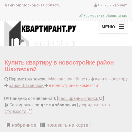
Регион:
Московская область
Личный кабинет
Разместить объявление
МЕНЮ
Купить квартиру в новостройке район
Шаховской
Параметры поиска:
Московская область
купить квартиру
район Шаховской
в новостройке, комнат: 3
Найдено объявлений:
0
[
расширенный поиск
]
Сортировка:
по дате добавления
[
упорядочить по
стоимости
]
[
-
избранное
|
-
показать на карте
]