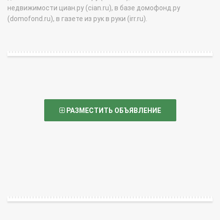
недвижимости циан.ру (cian.ru), в базе домофонд.ру
(domofond.ru), в газете из рук в руки (irr.ru).
РАЗМЕСТИТЬ ОБЪЯВЛЕНИЕ