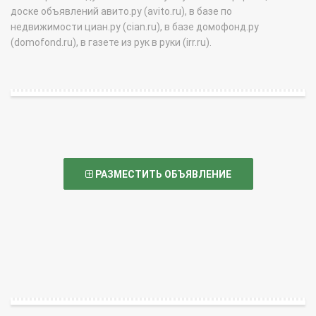
доске объявлений авито.ру (avito.ru), в базе по
недвижимости циан.ру (cian.ru), в базе домофонд.ру
(domofond.ru), в газете из рук в руки (irr.ru).
РАЗМЕСТИТЬ ОБЪЯВЛЕНИЕ