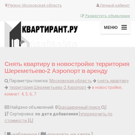
Регион:
Московская область
Личный кабинет
Разместить объявление
МЕНЮ
Снять квартиру в новостройке территория
Шереметьево-2 Аэропорт в аренду
Параметры поиска:
Московская область
снять квартиру
территория Шереметьево-2 Аэропорт
в новостройке,
комнат: 4, 5, 6, 7
Найдено объявлений:
0
[
расширенный поиск
]
Сортировка:
по дате добавления
[
упорядочить по
стоимости
]
[
-
избранное
|
-
показать на карте
]