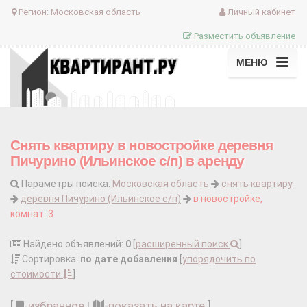
Регион:
Московская область
Личный кабинет
Разместить объявление
МЕНЮ
Снять квартиру в новостройке деревня
Пичурино (Ильинское с/п) в аренду
Параметры поиска:
Московская область
снять квартиру
деревня Пичурино (Ильинское с/п)
в новостройке,
комнат: 3
Найдено объявлений:
0
[
расширенный поиск
]
Сортировка:
по дате добавления
[
упорядочить по
стоимости
]
[
-
избранное
|
-
показать на карте
]