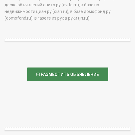
доске объявлений авито.ру (avito.ru), в базе по
недвижимости циан.ру (cian.ru), в базе домофонд.ру
(domofond.ru), в газете из рук в руки (irr.ru).
РАЗМЕСТИТЬ ОБЪЯВЛЕНИЕ