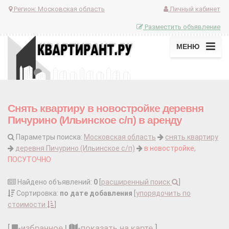
Регион:
Московская область
Личный кабинет
Разместить объявление
МЕНЮ
Снять квартиру в новостройке деревня
Пичурино (Ильинское с/п) в аренду
Параметры поиска:
Московская область
снять квартиру
деревня Пичурино (Ильинское с/п)
в новостройке,
ПОСУТОЧНО
Найдено объявлений:
0
[
расширенный поиск
]
Сортировка:
по дате добавления
[
упорядочить по
стоимости
]
[
-
избранное
|
-
показать на карте
]