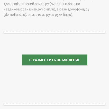
доске объявлений авито.ру (avito.ru), в базе по
недвижимости циан.ру (cian.ru), в базе домофонд.ру
(domofond.ru), в газете из рук в руки (irr.ru).
РАЗМЕСТИТЬ ОБЪЯВЛЕНИЕ