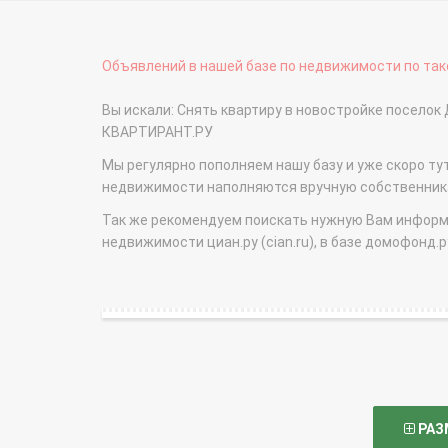
Объявлений в нашей базе по недвижимости по тако
Вы искали: Снять квартиру в новостройке поселок
КВАРТИРАНТ.РУ
Мы регулярно пополняем нашу базу и уже скоро ту
недвижимости наполняются вручную собственникам
Так же рекомендуем поискать нужную Вам информаци
недвижимости циан.ру (cian.ru), в базе домофонд.ру (
РАЗ