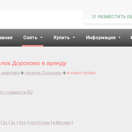
РАЗМЕСТИТЬ О
авная
Снять
Купить
Информация
елок Дорохово в аренду
 квартиру
поселок Дорохово
в новостройке
по стоимости
]
|
2к.
|
3к.
|
4+к.
|
посуточно
|
в Москве
|