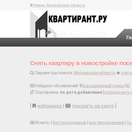
Регион:
Московская область
Гл
Снять квартиру в новостройке пос
Параметры поиска:
Московская область
снять
Найдено объявлений:
0
[
расширенный поиск
]
Сортировка:
по дате добавления
[
упорядочить 
[
-
избранное
|
-
показать на карте
]
Искать: |
без посредников
|
все предложения
|
1к.