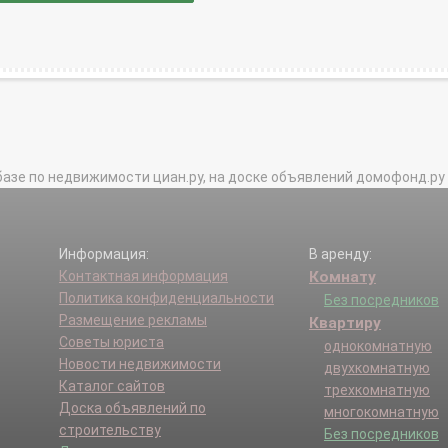
базе по недвижимости циан.ру, на доске объявлений домофонд.ру и в 
Информация:
В аренду:
Контактная информация
Комнату
Политика конфиденциальности
Без посредников
Размещение рекламы
Квартиру
Советы юриста
однокомнатную
Новости недвижимости
двухкомнатную
Каталог сайтов
трехкомнатную
Доска объявлений по
многокомнатную
строительству
Без посредников