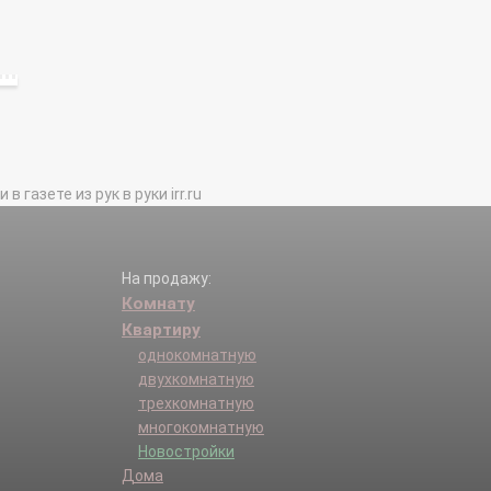
газете из рук в руки irr.ru
На продажу:
Комнату
Квартиру
однокомнатную
двухкомнатную
трехкомнатную
многокомнатную
Новостройки
Дома