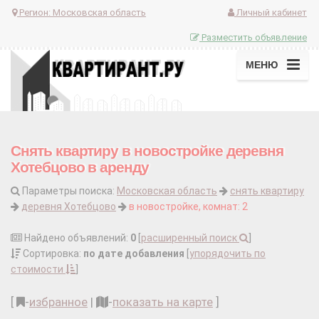
Регион:
Московская область
Личный кабинет
Разместить объявление
МЕНЮ
Снять квартиру в новостройке деревня
Хотебцово в аренду
Параметры поиска:
Московская область
снять квартиру
деревня Хотебцово
в новостройке, комнат: 2
Найдено объявлений:
0
[
расширенный поиск
]
Сортировка:
по дате добавления
[
упорядочить по
стоимости
]
[
-
избранное
|
-
показать на карте
]