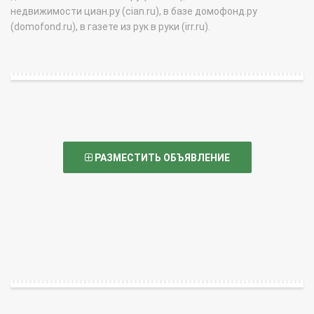
недвижимости циан.ру (cian.ru), в базе домофонд.ру
(domofond.ru), в газете из рук в руки (irr.ru).
РАЗМЕСТИТЬ ОБЪЯВЛЕНИЕ