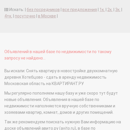
Искать: |
без посредников
|
все предложения
|
1к.
|
2к.
|
3к.
|
4+к.
|
посуточно
|
в Москве
|
Объявлений в нашей базе по недвижимости по такому
запросу не найдено...
Вы искали: Снять квартиру в новостройке двухкомнатную
деревня Хотебцово - сдать в аренду недвижимость
Московская область на КВАРТИРАНТ.РУ
Мы регулярно пополняем нашу базу и уже скоро тут будут
новые объявления. Объявления в нашей базе по
недвижимости наполняются вручную собственниками и
хозяевами квартир, комнат, домов и других помещений.
Так же рекомендуем поискать нужную Вам информацию на
доске объявлений авито.ру (avito.ru), в базе по