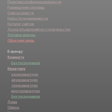
Политика конфиденциальности
Размещение рекламы
Советы юриста
Новости недвижимости
Каталог сайтов
Доска объявлений по строительству
Договор аренды
Обратная связь
В аренду:
Комнату
Без посредников
Квартиру
однокомнатную
двухкомнатную
трехкомнатную
многокомнатную
Без посредников
Дома
Офисы