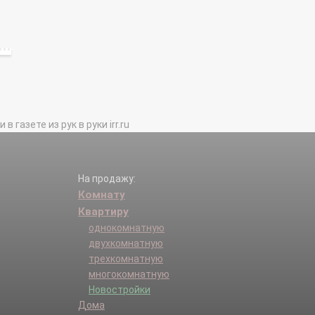
газете из рук в руки irr.ru
На продажу:
Комнату
Квартиру
однокомнатную
двухкомнатную
трехкомнатную
многокомнатную
Новостройки
Дома