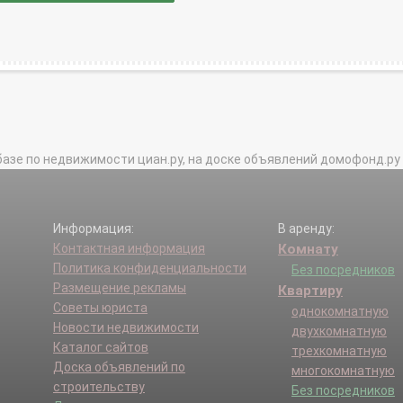
базе по недвижимости циан.ру, на доске объявлений домофонд.ру и в 
Информация:
В аренду:
Контактная информация
Комнату
Политика конфиденциальности
Без посредников
Размещение рекламы
Квартиру
Советы юриста
однокомнатную
Новости недвижимости
двухкомнатную
Каталог сайтов
трехкомнатную
Доска объявлений по
многокомнатную
строительству
Без посредников