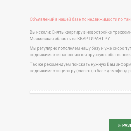
Объявлений в нашей базе по недвижимости по тако
Вы искали: Снять квартиру в новостройке трехко
Московская область на КВАРТИРАНТ.РУ
Мы регулярно пополняем нашу базу и уже скоро ту
недвижимости наполняются вручную собственникам
Так же рекомендуем поискать нужную Вам информаци
недвижимости циан.ру (cian.ru), в базе домофонд.ру (
РАЗ