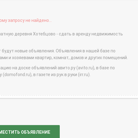
му запросу не найдено...
мнатную деревня Хотебцово - сдать в аренду недвижимость
т будут новые объявления. Объявления в нашей базе по
и и хозяевами квартир, комнат, домов и других помещений.
ю на доске объявлений авито.ру (avito.ru), в базе по
domofond.ru), в газете из рук в руки (irr.ru).
МЕСТИТЬ ОБЪЯВЛЕНИЕ