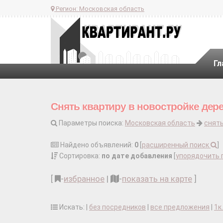
Регион:
Московская область
Гл
Снять квартиру в новостройке дер
Параметры поиска:
Московская область
снять
Найдено объявлений:
0
[
расширенный поиск
]
Сортировка:
по дате добавления
[
упорядочить 
[
-
избранное
|
-
показать на карте
]
Искать: |
без посредников
|
все предложения
|
1к.