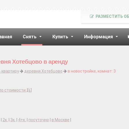
РАЗМЕСТИТЬ О
авная
Снять
Купить
Информация
евня Хотебцово в аренду
 квартиру
деревня Хотебцово
в новостройке, комнат: 3
по стоимости
]
|
2к.
|
3к.
|
4+к.
|
посуточно
|
в Москве
|