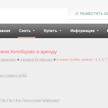
РАЗМЕСТИТЬ О
авная
Снять
Купить
Информация
евня Хотебцово в аренду
 квартиру
деревня Хотебцово
в новостройке, комнат: 4, 5, 6, 7
по стоимости
]
|
2к.
|
3к.
|
4+к.
|
посуточно
|
в Москве
|