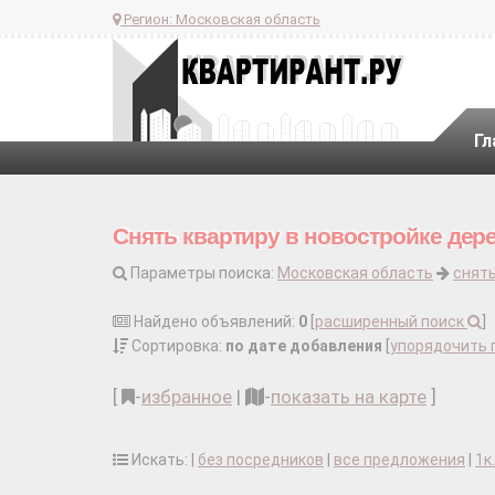
Регион:
Московская область
Гл
Снять квартиру в новостройке дер
Параметры поиска:
Московская область
снять
Найдено объявлений:
0
[
расширенный поиск
]
Сортировка:
по дате добавления
[
упорядочить 
[
-
избранное
|
-
показать на карте
]
Искать: |
без посредников
|
все предложения
|
1к.