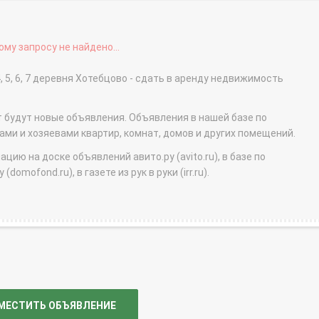
му запросу не найдено...
, 5, 6, 7 деревня Хотебцово - сдать в аренду недвижимость
т будут новые объявления. Объявления в нашей базе по
и и хозяевами квартир, комнат, домов и других помещений.
ю на доске объявлений авито.ру (avito.ru), в базе по
domofond.ru), в газете из рук в руки (irr.ru).
МЕСТИТЬ ОБЪЯВЛЕНИЕ