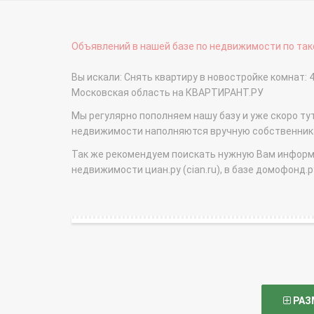
Объявлений в нашей базе по недвижимости по тако
Вы искали: Снять квартиру в новостройке комнат: 4
Московская область на КВАРТИРАНТ.РУ
Мы регулярно пополняем нашу базу и уже скоро ту
недвижимости наполняются вручную собственникам
Так же рекомендуем поискать нужную Вам информаци
недвижимости циан.ру (cian.ru), в базе домофонд.ру (
РАЗ