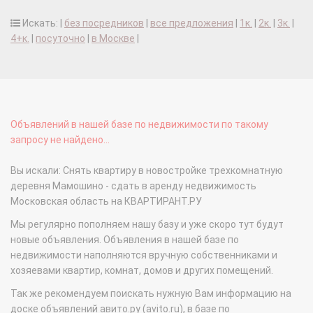
Искать: |
без посредников
|
все предложения
|
1к.
|
2к.
|
3к.
|
4+к.
|
посуточно
|
в Москве
|
Объявлений в нашей базе по недвижимости по такому
запросу не найдено...
Вы искали: Снять квартиру в новостройке трехкомнатную
деревня Мамошино - сдать в аренду недвижимость
Московская область на КВАРТИРАНТ.РУ
Мы регулярно пополняем нашу базу и уже скоро тут будут
новые объявления. Объявления в нашей базе по
недвижимости наполняются вручную собственниками и
хозяевами квартир, комнат, домов и других помещений.
Так же рекомендуем поискать нужную Вам информацию на
доске объявлений авито.ру (avito.ru), в базе по