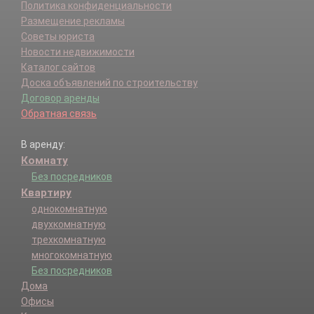
Политика конфиденциальности
Размещение рекламы
Советы юриста
Новости недвижимости
Каталог сайтов
Доска объявлений по строительству
Договор аренды
Обратная связь
В аренду:
Комнату
Без посредников
Квартиру
однокомнатную
двухкомнатную
трехкомнатную
многокомнатную
Без посредников
Дома
Офисы