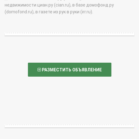
недвижимости циан.ру (cian.ru), в базе домофонд.ру
(domofond.ru), в газете из рук в руки (irr.ru).
РАЗМЕСТИТЬ ОБЪЯВЛЕНИЕ