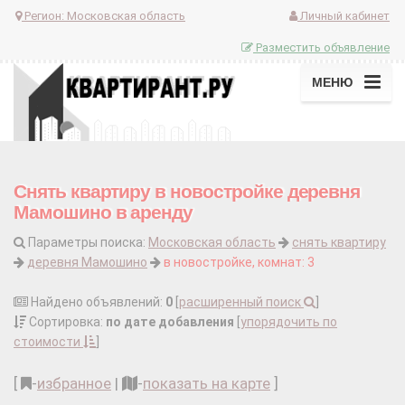
Регион:
Московская область
Личный кабинет
Разместить объявление
МЕНЮ
Снять квартиру в новостройке деревня
Мамошино в аренду
Параметры поиска:
Московская область
снять квартиру
деревня Мамошино
в новостройке, комнат: 3
Найдено объявлений:
0
[
расширенный поиск
]
Сортировка:
по дате добавления
[
упорядочить по
стоимости
]
[
-
избранное
|
-
показать на карте
]