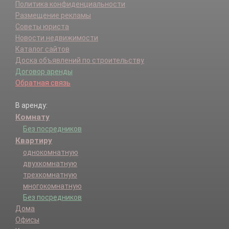
Политика конфиденциальности
Размещение рекламы
Советы юриста
Новости недвижимости
Каталог сайтов
Доска объявлений по строительству
Договор аренды
Обратная связь
В аренду:
Комнату
Без посредников
Квартиру
однокомнатную
двухкомнатную
трехкомнатную
многокомнатную
Без посредников
Дома
Офисы