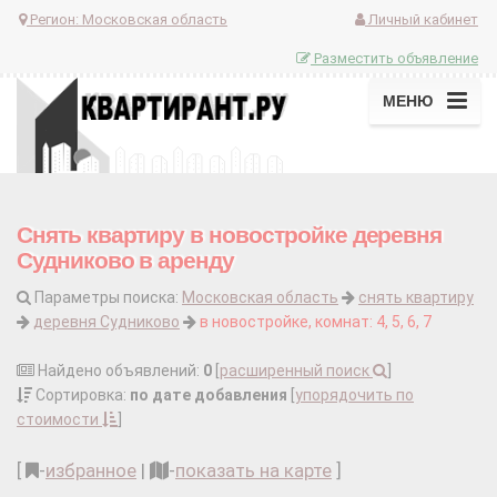
Регион:
Московская область
Личный кабинет
Разместить объявление
МЕНЮ
Снять квартиру в новостройке деревня
Судниково в аренду
Параметры поиска:
Московская область
снять квартиру
деревня Судниково
в новостройке, комнат: 4, 5, 6, 7
Найдено объявлений:
0
[
расширенный поиск
]
Сортировка:
по дате добавления
[
упорядочить по
стоимости
]
[
-
избранное
|
-
показать на карте
]