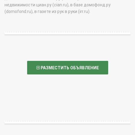
недвижимости циан.ру (cian.ru), в базе домофонд.ру
(domofond.ru), в газете из рук в руки (irr.ru).
РАЗМЕСТИТЬ ОБЪЯВЛЕНИЕ