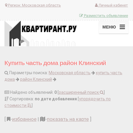
Регион:
Московская область
Личный кабинет
Разместить объявление
МЕНЮ
Купить часть дома район Клинский
Параметры поиска:
Московская область
купить часть
дома
район Клинский
Найдено объявлений:
0
[
расширенный поиск
]
Сортировка:
по дате добавления
[
упорядочить по
стоимости
]
[
-
избранное
|
-
показать на карте
]