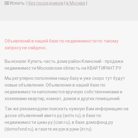
Искать: |
без посредников
|
в Москве
|
Объявлений в нашей базе по недвижимости по такому
запросу не найдено...
Вы искали: Купить часть дома район Клинский - продажа
недвижимости Московская область на КВАРТИРАНТ.РУ
Мы регулярно пополняем нашу базу и уже скоро тут будут
новые объявления. Объявления в нашей базе по
недвижимости наполняются вручную собственниками и
хозяевами квартир, комнат, домов и других помещений.
Так же рекомендуем поискать нужную Вам информацию на
доске объявлений авито.ру (avito.ru), в базе по
недвижимости циан.ру (cian.ru), в базе домофонд.ру
(domofond.ru), в газете из рук в руки (irr.ru).