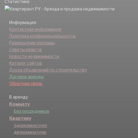
Статистика:
Бирево д.
Боблово д.
Богаиха д.
Информация:
Болдыриха д.
Контактная информация
Большое Щапово д.
Политика конфиденциальности
Борис-Глеб д.
Размещение рекламы
Борисово д.
Советы юриста
Борихино д.
Новости недвижимости
Борки д.
Каталог сайтов
Борозда д.
Доска объявлений по строительству
Бортниково д.
Договор аренды
Бортницы д.
Обратная связь
Борщево с.
Бутырки д.
В аренду:
Василево д.
Комнату
Васильевское-Соймоново д.
Васильково д.
Без посредников
Ватолино д.
Квартиру
Введенское д.
однокомнатную
Вельмогово д.
двухкомнатную