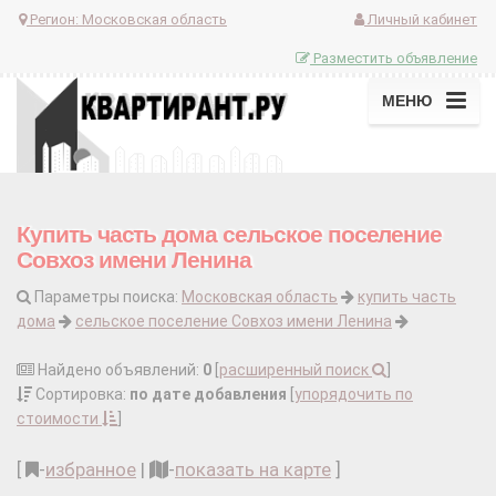
Регион:
Московская область
Личный кабинет
Разместить объявление
МЕНЮ
Купить часть дома сельское поселение
Совхоз имени Ленина
Параметры поиска:
Московская область
купить часть
дома
сельское поселение Совхоз имени Ленина
Найдено объявлений:
0
[
расширенный поиск
]
Сортировка:
по дате добавления
[
упорядочить по
стоимости
]
[
-
избранное
|
-
показать на карте
]