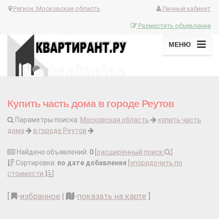
Регион:
Московская область
Личный кабинет
Разместить объявление
МЕНЮ
Купить часть дома в городе Реутов
Параметры поиска:
Московская область
купить часть
дома
в городе Реутов
Найдено объявлений:
0
[
расширенный поиск
]
Сортировка:
по дате добавления
[
упорядочить по
стоимости
]
[
-
избранное
|
-
показать на карте
]