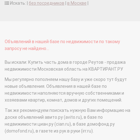
Искать: |
без посредников
|
в Москве
|
Объявлений в нашей базе по недвижимости по такому
запросу не найдено...
Вы искали: Купить часть дома в городе Реутов - продажа
недвижимости Московская область на КВАРТИРАНТ.РУ
Мы регулярно пополняем нашу базу и уже скоро тут будут
новые объявления. Объявления в нашей базе по
недвижимости наполняются вручную собственниками и
хозяевами квартир, комнат, домов и других помещений.
Так же рекомендуем поискать нужную Вам информацию на
доске объявлений авито.ру (avito.ru), в базе по
недвижимости циан.ру (cian.ru), в базе домофонд.ру
(domofond.ru), в газете из рук в руки (irr.ru).