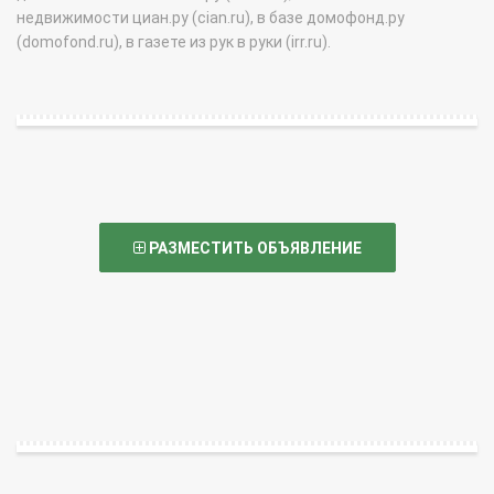
недвижимости циан.ру (cian.ru), в базе домофонд.ру
(domofond.ru), в газете из рук в руки (irr.ru).
РАЗМЕСТИТЬ ОБЪЯВЛЕНИЕ