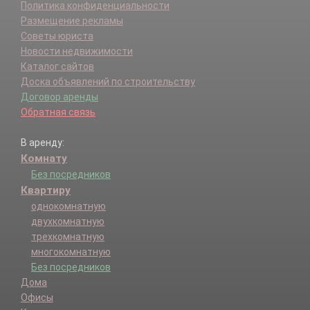
Политика конфиденциальности
Размещение рекламы
Советы юриста
Новости недвижимости
Каталог сайтов
Доска объявлений по строительству
Договор аренды
Обратная связь
В аренду:
Комнату
Без посредников
Квартиру
однокомнатную
двухкомнатную
трехкомнатную
многокомнатную
Без посредников
Дома
Офисы