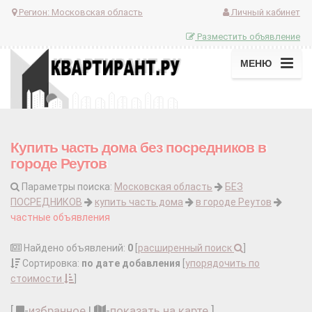
Регион:
Московская область
Личный кабинет
Разместить объявление
МЕНЮ
Купить часть дома без посредников в
городе Реутов
Параметры поиска:
Московская область
БЕЗ
ПОСРЕДНИКОВ
купить часть дома
в городе Реутов
частные объявления
Найдено объявлений:
0
[
расширенный поиск
]
Сортировка:
по дате добавления
[
упорядочить по
стоимости
]
[
-
избранное
|
-
показать на карте
]