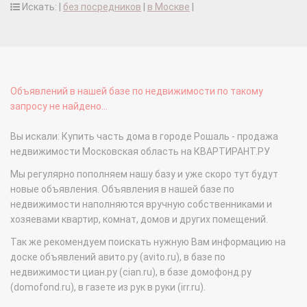
Искать: |
без посредников
|
в Москве
|
Объявлений в нашей базе по недвижимости по такому
запросу не найдено...
Вы искали: Купить часть дома в городе Рошаль - продажа
недвижимости Московская область на КВАРТИРАНТ.РУ
Мы регулярно пополняем нашу базу и уже скоро тут будут
новые объявления. Объявления в нашей базе по
недвижимости наполняются вручную собственниками и
хозяевами квартир, комнат, домов и других помещений.
Так же рекомендуем поискать нужную Вам информацию на
доске объявлений авито.ру (avito.ru), в базе по
недвижимости циан.ру (cian.ru), в базе домофонд.ру
(domofond.ru), в газете из рук в руки (irr.ru).