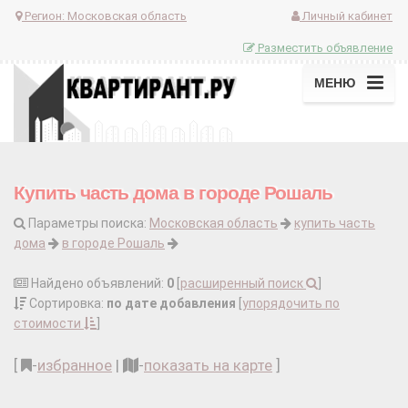
Регион:
Московская область
Личный кабинет
Разместить объявление
МЕНЮ
Купить часть дома в городе Рошаль
Параметры поиска:
Московская область
купить часть
дома
в городе Рошаль
Найдено объявлений:
0
[
расширенный поиск
]
Сортировка:
по дате добавления
[
упорядочить по
стоимости
]
[
-
избранное
|
-
показать на карте
]