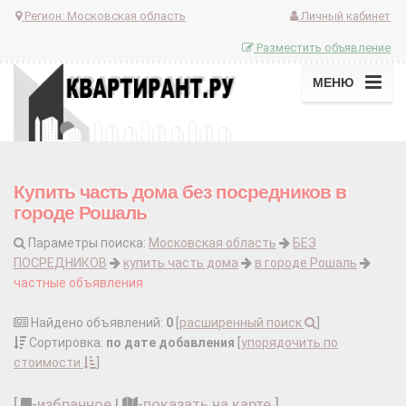
Регион:
Московская область
Личный кабинет
Разместить объявление
МЕНЮ
Купить часть дома без посредников в
городе Рошаль
Параметры поиска:
Московская область
БЕЗ
ПОСРЕДНИКОВ
купить часть дома
в городе Рошаль
частные объявления
Найдено объявлений:
0
[
расширенный поиск
]
Сортировка:
по дате добавления
[
упорядочить по
стоимости
]
[
-
избранное
|
-
показать на карте
]