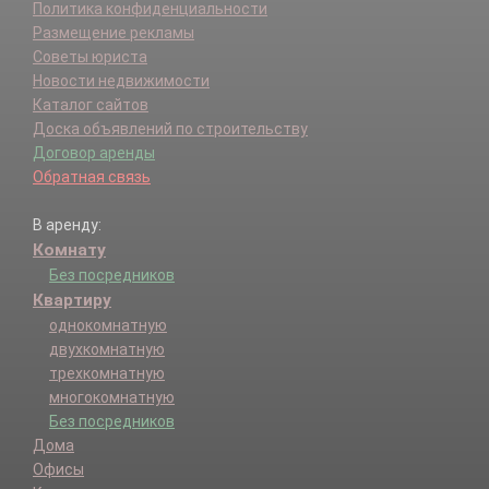
Политика конфиденциальности
Размещение рекламы
Советы юриста
Новости недвижимости
Каталог сайтов
Доска объявлений по строительству
Договор аренды
Обратная связь
В аренду:
Комнату
Без посредников
Квартиру
однокомнатную
двухкомнатную
трехкомнатную
многокомнатную
Без посредников
Дома
Офисы