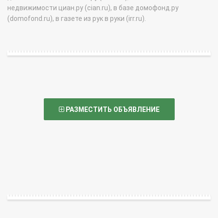
недвижимости циан.ру (cian.ru), в базе домофонд.ру
(domofond.ru), в газете из рук в руки (irr.ru).
РАЗМЕСТИТЬ ОБЪЯВЛЕНИЕ