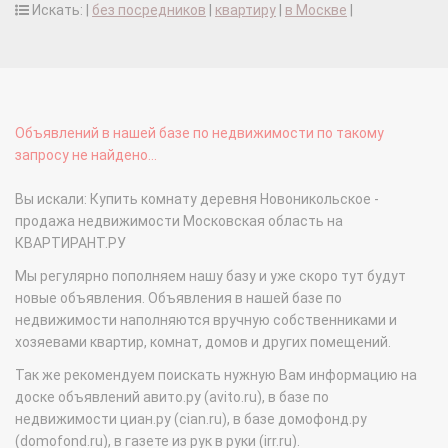
Искать: |
без посредников
|
квартиру
|
в Москве
|
Объявлений в нашей базе по недвижимости по такому
запросу не найдено...
Вы искали: Купить комнату деревня Новоникольское -
продажа недвижимости Московская область на
КВАРТИРАНТ.РУ
Мы регулярно пополняем нашу базу и уже скоро тут будут
новые объявления. Объявления в нашей базе по
недвижимости наполняются вручную собственниками и
хозяевами квартир, комнат, домов и других помещений.
Так же рекомендуем поискать нужную Вам информацию на
доске объявлений авито.ру (avito.ru), в базе по
недвижимости циан.ру (cian.ru), в базе домофонд.ру
(domofond.ru), в газете из рук в руки (irr.ru).