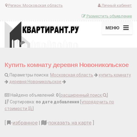
Регион:
Московская область
Личный кабинет
Разместить объявление
МЕНЮ
Купить комнату деревня Новоникольское
Параметры поиска:
Московская область
купить комнату
деревня Новоникольское
Найдено объявлений:
0
[
расширенный поиск
]
Сортировка:
по дате добавления
[
упорядочить по
стоимости
]
[
-
избранное
|
-
показать на карте
]