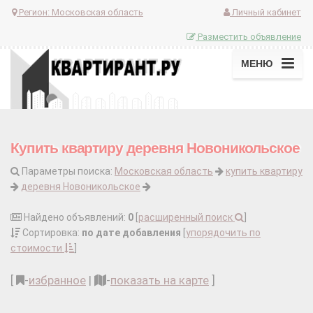
Регион:
Московская область
Личный кабинет
Разместить объявление
МЕНЮ
Купить квартиру деревня Новоникольское
Параметры поиска:
Московская область
купить квартиру
деревня Новоникольское
Найдено объявлений:
0
[
расширенный поиск
]
Сортировка:
по дате добавления
[
упорядочить по
стоимости
]
[
-
избранное
|
-
показать на карте
]