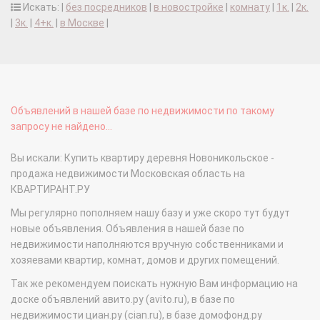
Искать: |
без посредников
|
в новостройке
|
комнату
|
1к.
|
2к.
|
3к.
|
4+к.
|
в Москве
|
Объявлений в нашей базе по недвижимости по такому
запросу не найдено...
Вы искали: Купить квартиру деревня Новоникольское -
продажа недвижимости Московская область на
КВАРТИРАНТ.РУ
Мы регулярно пополняем нашу базу и уже скоро тут будут
новые объявления. Объявления в нашей базе по
недвижимости наполняются вручную собственниками и
хозяевами квартир, комнат, домов и других помещений.
Так же рекомендуем поискать нужную Вам информацию на
доске объявлений авито.ру (avito.ru), в базе по
недвижимости циан.ру (cian.ru), в базе домофонд.ру