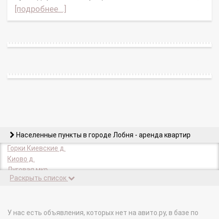
[подробнее...]
Населенные пункты в городе Лобня - аренда квартир
Горки Киевские д.
Киово д.
Луговая мкр.
Раскрыть список
Нестериха д.
У нас есть объявления, которых нет на авито.ру, в базе по