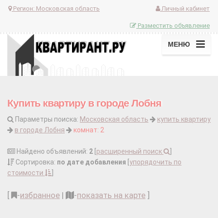
Регион:
Московская область
Личный кабинет
Разместить объявление
МЕНЮ
Купить квартиру в городе Лобня
Параметры поиска:
Московская область
купить квартиру
в городе Лобня
комнат: 2
Найдено объявлений:
2
[
расширенный поиск
]
Сортировка:
по дате добавления
[
упорядочить по
стоимости
]
[
-
избранное
|
-
показать на карте
]