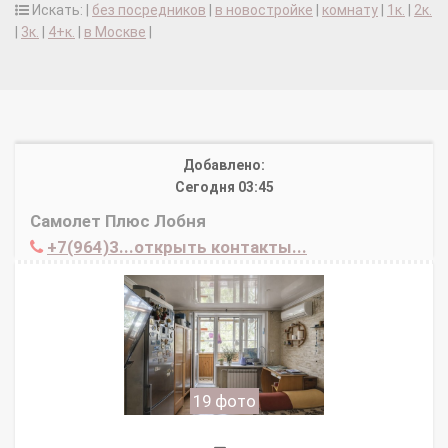
Искать: |
без посредников
|
в новостройке
|
комнату
|
1к.
|
2к.
|
3к.
|
4+к.
|
в Москве
|
Добавлено:
Сегодня 03:45
Самолет Плюс Лобня
+7(964)3...открыть контакты...
19 фото