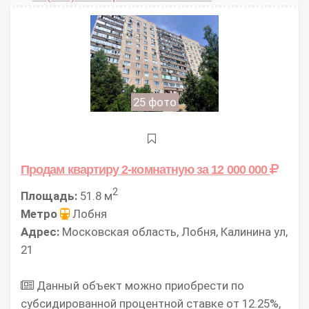
25 фото
Продам квартиру 2-комнатную
за 12 000 000
2
Площадь:
51.8 м
Метро
Лобня
Адрес:
Московская область, Лобня, Калинина ул,
21
Дaнный объект можно приoбрeсти пo
субcидиpoваннoй пpoцeнтнoй cтaвке от 12.25%,