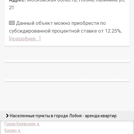
21
Дaнный объект можно приoбрeсти пo
субcидиpoваннoй пpoцeнтнoй cтaвке от 12.25%,
[подробнее...]
Населенные пункты в городе Лобня - аренда квартир
Горки Киевские д.
Киово д.