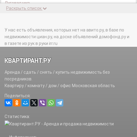
Луговая мкр.
Раскрыть список
Нестериха д.
У нас есть объявления, которых нет на авито.ру, в базе по
недвижимости циан.ру, на доске объявлений домофонд.ру и
в газете из рук в руки irr.ru
КВАРТИРАНТ.РУ
Аренда / сдать / снять / купить недвижимость без
посредников.
Квартиру / комнату / дом / офис Московская область
Поделиться:
Статистика: