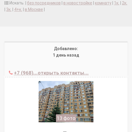
Искать: |
без посредников
|
в новостройке
|
комнату
|
1к.
|
2к.
|
3к.
|
4+к.
|
в Москве
|
Добавлено:
1 день назад
+7 (968)...открыть контакты...
13 фото