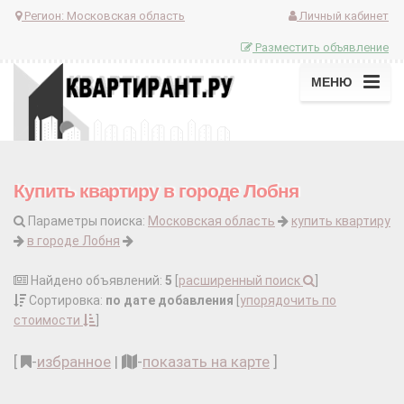
Регион:
Московская область
Личный кабинет
Разместить объявление
МЕНЮ
Купить квартиру в городе Лобня
Параметры поиска:
Московская область
купить квартиру
в городе Лобня
Найдено объявлений:
5
[
расширенный поиск
]
Сортировка:
по дате добавления
[
упорядочить по
стоимости
]
[
-
избранное
|
-
показать на карте
]