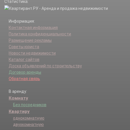
Статистика:
Брыково д.
Будьково д.
Бужарово д.
Информация:
Букарево д.
Контактная информация
Буньково д.
Политика конфиденциальности
Бутырки д.
Размещение рекламы
Васильевское-Голохвастово д.
Советы юриста
Веледниково д.
Новости недвижимости
Вельяминово д.
Каталог сайтов
Веретенки д.
Доска объявлений по строительству
Верхуртово д.
Договор аренды
Воронино д.
Обратная связь
Воскресенки д.
Восход (ЗАТО) п.
В аренду:
Высоково д.
Комнату
Гидроузла им Куйбышева п.
Глебово д.
Без посредников
Глебово-Избище д.
Квартиру
Глебовский п.
однокомнатную
Глинки д.
двухкомнатную