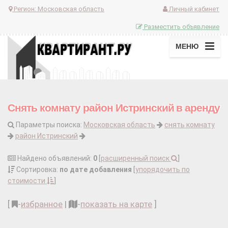
Регион:
Московская область
Личный кабинет
Разместить объявление
МЕНЮ
Снять комнату район Истринский в аренду
Параметры поиска:
Московская область
снять комнату
район Истринский
Найдено объявлений:
0
[
расширенный поиск
]
Сортировка:
по дате добавления
[
упорядочить по
стоимости
]
[
-
избранное
|
-
показать на карте
]