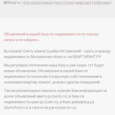
Искать: |
без посредников
|
посуточно
|
квартиру
|
в Москве
|
Объявлений в нашей базе по недвижимости по такому
запросу не найдено...
Вы искали: Снять комнату район Истринский - сдать в аренду
недвижимость Московская область на КВАРТИРАНТ.РУ
Мы регулярно пополняем нашу базу и уже скоро тут будут
новые объявления. Объявления в нашей базе по
недвижимости наполняются вручную собственниками и
хозяевами квартир, комнат, домов и других помещений.
Так же рекомендуем поискать нужную Вам информацию на
доске объявлений авито.ру (avito.ru), в базе по
недвижимости циан.ру (cian.ru), в базе домофонд.ру
(domofond.ru), в газете из рук в руки (irr.ru).