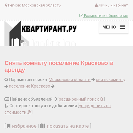
Регион:
Московская область
Личный кабинет
Разместить объявление
МЕНЮ
Снять комнату поселение Красково в
аренду
Параметры поиска:
Московская область
снять комнату
поселение Красково
Найдено объявлений:
0
[
расширенный поиск
]
Сортировка:
по дате добавления
[
упорядочить по
стоимости
]
[
-
избранное
|
-
показать на карте
]