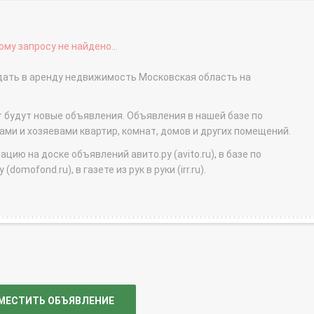
му запросу не найдено...
сдать в аренду недвижимость Московская область на
т будут новые объявления. Объявления в нашей базе по
и и хозяевами квартир, комнат, домов и других помещений.
ю на доске объявлений авито.ру (avito.ru), в базе по
domofond.ru), в газете из рук в руки (irr.ru).
МЕСТИТЬ ОБЪЯВЛЕНИЕ