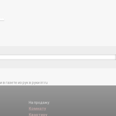
газете из рук в руки irr.ru
На продажу:
Комнату
Квартиру