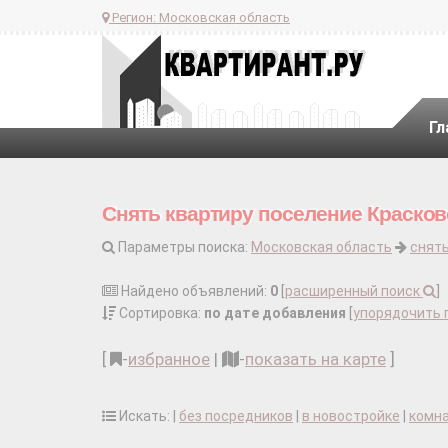
Регион:
Московская область
Гл
Снять квартиру поселение Красков
Параметры поиска:
Московская область
снять
Найдено объявлений:
0
[
расширенный поиск
]
Сортировка:
по дате добавления
[
упорядочить 
[
-
избранное
|
-
показать на карте
]
Искать: |
без посредников
|
в новостройке
|
комн