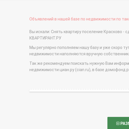
Объявлений в нашей базе по недвижимости по тако
Вы искали: Снять квартиру поселение Красково - 
КВАРТИРАНТ.РУ
Мы регулярно пополняем нашу базу и уже скоро ту
недвижимости наполняются вручную собственникам
Так же рекомендуем поискать нужную Вам информаци
недвижимости циан.ру (cian.ru), в базе домофонд.ру (
РАЗ