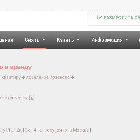
РАЗМЕСТИТЬ О
авная
Снять
Купить
Информация
о в аренду
 квартиру
поселение Красково
по стоимости
]
ату
|
1к.
|
2к.
|
3к.
|
4+к.
|
посуточно
|
в Москве
|