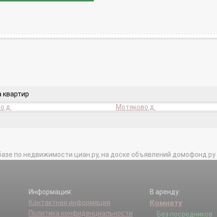
а квартир
о д.
Мотяково д.
базе по недвижимости циан.ру, на доске объявлений домофонд.ру и в 
Информация:
В аренду:
Контактная информация
Комнату
Политика конфиденциальности
Без посредников