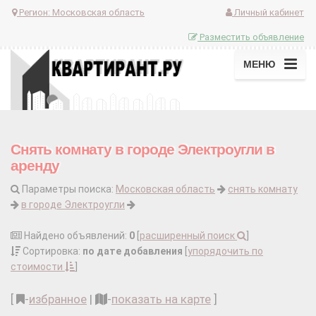
Регион:
Московская область
Личный кабинет
Разместить объявление
МЕНЮ
Снять комнату в городе Электроугли в
аренду
Параметры поиска:
Московская область
снять комнату
в городе Электроугли
Найдено объявлений:
0
[
расширенный поиск
]
Сортировка:
по дате добавления
[
упорядочить по
стоимости
]
[
-
избранное
|
-
показать на карте
]