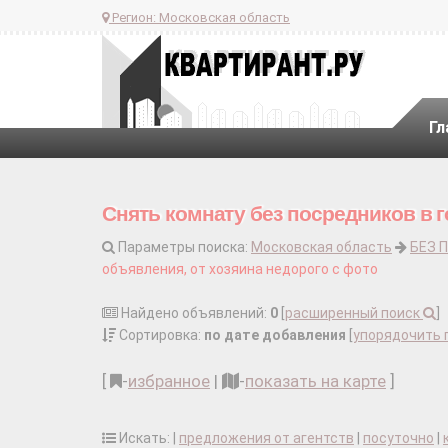
Регион:
Московская область
Гл
Снять комнату без посредников в г
Параметры поиска:
Московская область
БЕЗ 
объявления, от хозяина недорого с фото
Найдено объявлений:
0
[
расширенный поиск
]
Сортировка:
по дате добавления
[
упорядочить 
[
-
избранное
|
-
показать на карте
]
Искать: |
предложения от агентств
|
посуточно
|