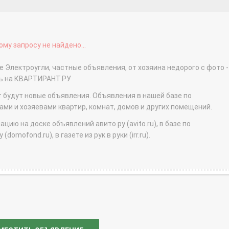
му запросу не найдено...
е Электроугли, частные объявления, от хозяина недорого с фото -
ть на КВАРТИРАНТ.РУ
т будут новые объявления. Объявления в нашей базе по
и и хозяевами квартир, комнат, домов и других помещений.
ю на доске объявлений авито.ру (avito.ru), в базе по
domofond.ru), в газете из рук в руки (irr.ru).