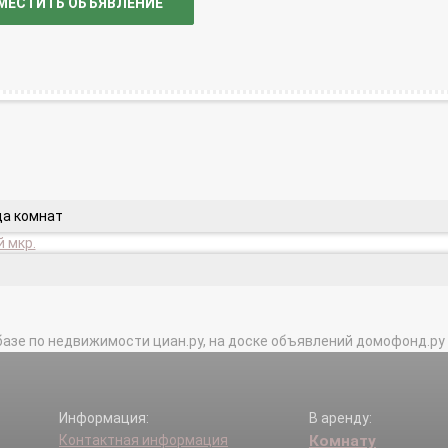
МЕСТИТЬ ОБЪЯВЛЕНИЕ
да комнат
 мкр.
базе по недвижимости циан.ру, на доске объявлений домофонд.ру и в 
Информация:
В аренду:
Контактная информация
Комнату