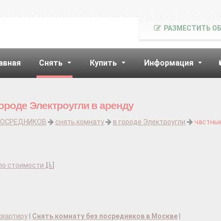
РАЗМЕСТИТЬ О
авная
Снять
Купить
Информация
ороде Электроугли в аренду
ПОСРЕДНИКОВ
снять комнату
в городе Электроугли
частны
по стоимости
]
квартиру
|
Снять комнату без посредников в Москве
|