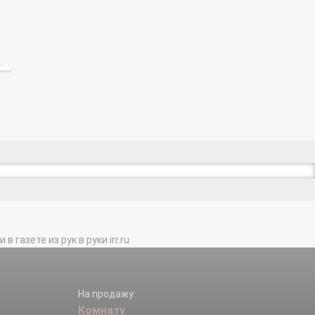
газете из рук в руки irr.ru
На продажу:
Комнату