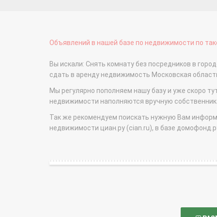
Объявлений в нашей базе по недвижимости по тако
Вы искали: Снять комнату без посредников в город
сдать в аренду недвижимость Московская облас
Мы регулярно пополняем нашу базу и уже скоро ту
недвижимости наполняются вручную собственникам
Так же рекомендуем поискать нужную Вам информаци
недвижимости циан.ру (cian.ru), в базе домофонд.ру (