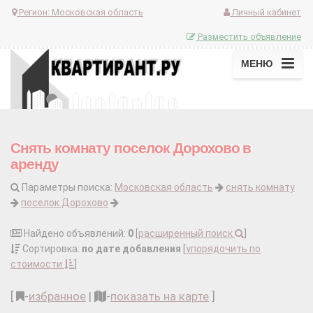
Регион:
Московская область
Личный кабинет
Разместить объявление
МЕНЮ
Снять комнату поселок Дорохово в
аренду
Параметры поиска:
Московская область
снять комнату
поселок Дорохово
Найдено объявлений:
0
[
расширенный поиск
]
Сортировка:
по дате добавления
[
упорядочить по
стоимости
]
[
-
избранное
|
-
показать на карте
]