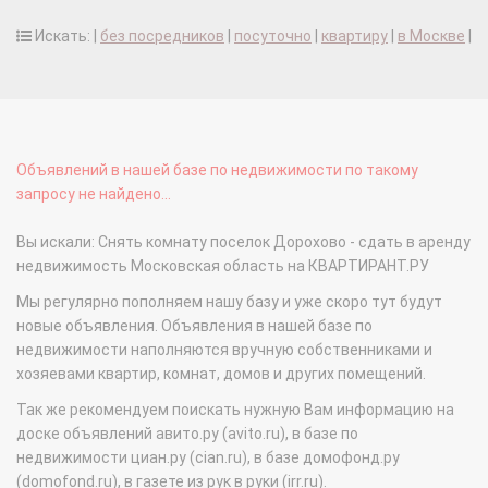
Искать: |
без посредников
|
посуточно
|
квартиру
|
в Москве
|
Объявлений в нашей базе по недвижимости по такому
запросу не найдено...
Вы искали: Снять комнату поселок Дорохово - сдать в аренду
недвижимость Московская область на КВАРТИРАНТ.РУ
Мы регулярно пополняем нашу базу и уже скоро тут будут
новые объявления. Объявления в нашей базе по
недвижимости наполняются вручную собственниками и
хозяевами квартир, комнат, домов и других помещений.
Так же рекомендуем поискать нужную Вам информацию на
доске объявлений авито.ру (avito.ru), в базе по
недвижимости циан.ру (cian.ru), в базе домофонд.ру
(domofond.ru), в газете из рук в руки (irr.ru).