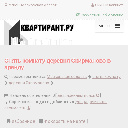
Регион:
Московская область
Личный кабинет
Разместить объявление
МЕНЮ
Снять комнату деревня Скирманово в
аренду
Параметры поиска:
Московская область
снять комнату
деревня Скирманово
Найдено объявлений:
0
[
расширенный поиск
]
Сортировка:
по дате добавления
[
упорядочить по
стоимости
]
[
-
избранное
|
-
показать на карте
]