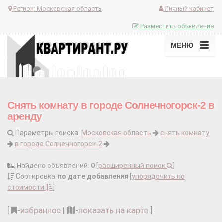
Регион:
Московская область
Личный кабинет
Разместить объявление
МЕНЮ
Снять комнату в городе Солнечногорск-2 в
аренду
Параметры поиска:
Московская область
снять комнату
в городе Солнечногорск-2
Найдено объявлений:
0
[
расширенный поиск
]
Сортировка:
по дате добавления
[
упорядочить по
стоимости
]
[
-
избранное
|
-
показать на карте
]