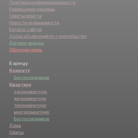
Политика конфиденциальности
Размещение рекламы
Советы юриста
Новости недвижимости
Каталог сайтов
Доска объявлений по строительству
Договор аренды
Обратная связь
В аренду:
Комнату
Без посредников
Квартиру
однокомнатную
двухкомнатную
трехкомнатную
многокомнатную
Без посредников
Дома
Офисы