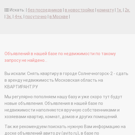
Искать: |
без посредников
|
в новостройке
|
комнату
|
1к.
|
2к.
|
3к.
|
4+к.
|
посуточно
|
в Москве
|
Объявлений в нашей базе по недвижимости по такому
запросу не найдено...
Вы искали: Снять квартиру в городе Солнечногорск-2 - сдать
в аренду недвижимость Московская область на
КВАРТИРАНТ.РУ
Мы регулярно пополняем нашу базу и уже скоро тут будут
новые объявления. Объявления в нашей базе по
недвижимости наполняются вручную собственниками и
хозяевами квартир, комнат, домов и других помещений.
Так же рекомендуем поискать нужную Вам информацию на
доске объявлений авито.ру (avito.ru), в базе по