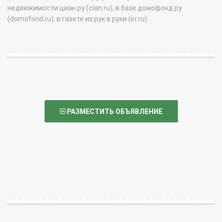
недвижимости циан.ру (cian.ru), в базе домофонд.ру
(domofond.ru), в газете из рук в руки (irr.ru).
РАЗМЕСТИТЬ ОБЪЯВЛЕНИЕ