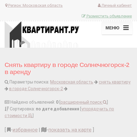
Регион:
Московская область
Личный кабинет
Разместить объявление
МЕНЮ
Снять квартиру в городе Солнечногорск-2
в аренду
Параметры поиска:
Московская область
снять квартиру
в городе Солнечногорск-2
Найдено объявлений:
0
[
расширенный поиск
]
Сортировка:
по дате добавления
[
упорядочить по
стоимости
]
[
-
избранное
|
-
показать на карте
]