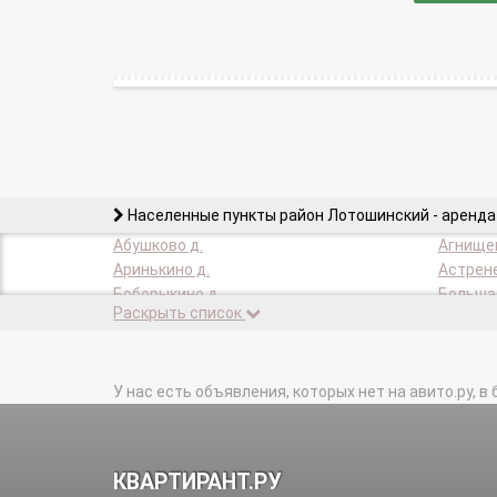
Населенные пункты район Лотошинский - аренда
Абушково д.
Агнищев
Аринькино д.
Астрене
Боборыкино д.
Большая
Раскрыть список
Бородино д.
Бренево
Введенское д.
Верейки
Волково д.
Володин
Вяхирево д.
У нас есть объявления, которых нет на авито.ру, в 
Гаврило
Грибаново д.
Григоро
Егорье с.
Званово
Издетель д.
Ильинск
КВАРТИРАНТ.РУ
Канищево д.
Кельи д