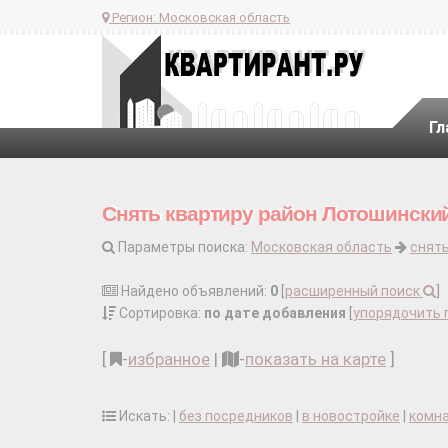
Регион:
Московская область
Гл
Снять квартиру район Лотошинский
Параметры поиска:
Московская область
снять
Найдено объявлений:
0
[
расширенный поиск
]
Сортировка:
по дате добавления
[
упорядочить 
[
-
избранное
|
-
показать на карте
]
Искать: |
без посредников
|
в новостройке
|
комн