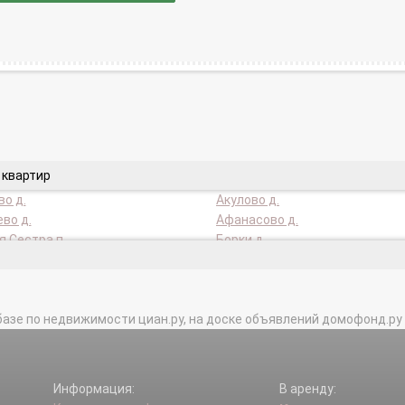
 квартир
о д.
Акулово д.
во д.
Афанасово д.
 Сестра п.
Борки д.
 д.
Брыково д.
 д.
Владимировка д.
о д.
Воробьево д.
базе по недвижимости циан.ру, на доске объявлений домофонд.ру и в 
во д.
Горсткино д.
во д.
Добрино д.
 с.
Звягино д.
ое д.
Калистово д.
Информация:
В аренду:
.
Кировский п.