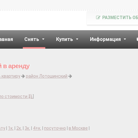
РАЗМЕСТИТЬ О
авная
Снять
Купить
Информация
 в аренду
 квартиру
район Лотошинский
по стоимости
]
ату
|
1к.
|
2к.
|
3к.
|
4+к.
|
посуточно
|
в Москве
|