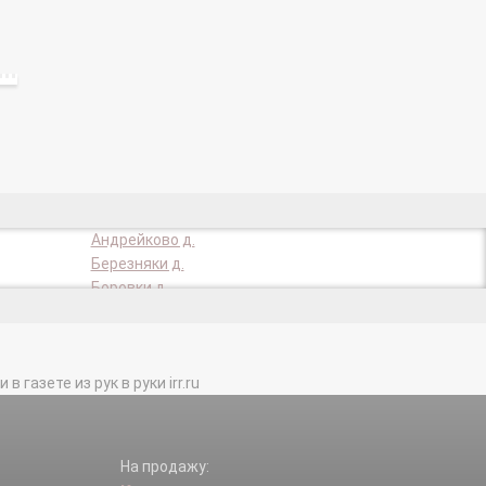
Андрейково д.
Березняки д.
Боровки д.
Быково д.
Власово д.
Высочки д.
газете из рук в руки irr.ru
Горы-Мещерские д.
Доры д.
Ивановское д.
Калицино д.
На продажу:
Клетки д.