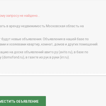
му запросу не найдено...
сдать в аренду недвижимость Московская область на
т будут новые объявления. Объявления в нашей базе по
и и хозяевами квартир, комнат, домов и других помещений.
ю на доске объявлений авито.ру (avito.ru), в базе по
domofond.ru), в газете из рук в руки (irr.ru).
МЕСТИТЬ ОБЪЯВЛЕНИЕ