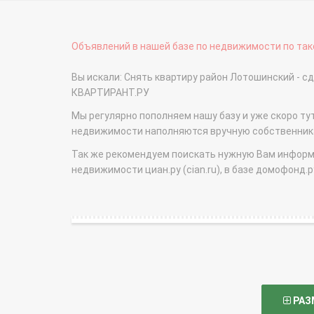
Объявлений в нашей базе по недвижимости по тако
Вы искали: Снять квартиру район Лотошинский - 
КВАРТИРАНТ.РУ
Мы регулярно пополняем нашу базу и уже скоро ту
недвижимости наполняются вручную собственникам
Так же рекомендуем поискать нужную Вам информаци
недвижимости циан.ру (cian.ru), в базе домофонд.ру (
РАЗ