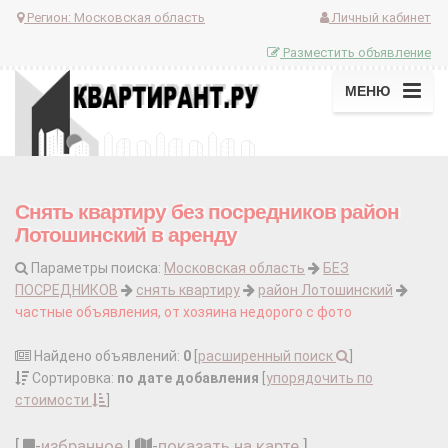
Регион:
Московская область
Личный кабинет
Разместить объявление
МЕНЮ
Снять квартиру без посредников район
Лотошинский в аренду
Параметры поиска:
Московская область
БЕЗ
ПОСРЕДНИКОВ
снять квартиру
район Лотошинский
частные объявления, от хозяина недорого с фото
Найдено объявлений:
0
[
расширенный поиск
]
Сортировка:
по дате добавления
[
упорядочить по
стоимости
]
[
-
избранное
|
-
показать на карте
]