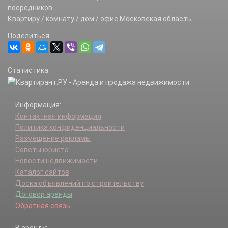
Бренево д.
посредников.
Брыково д.
Квартиру / комнату / дом / офис Московская область
Быково д.
Поделиться:
Введенское д.
Верейки д.
Владимировка д.
Статистика:
Власово д.
Волково д.
Володино д.
Информация:
Воробьево д.
Контактная информация
Высочки д.
Политика конфиденциальности
Вяхирево д.
Размещение рекламы
Гаврилово д.
Советы юриста
Горсткино д.
Новости недвижимости
Горы-Мещерские д.
Каталог сайтов
Грибаново д.
Доска объявлений по строительству
Григорово д.
Договор аренды
Добрино д.
Обратная связь
Доры д.
Егорье с.
В аренду: