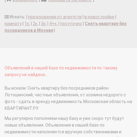
Искать: |
предложения от агентств
|
в новостройке
|
комнату
|
1к.
|
2к.
|
3к.
|
4+к.
|
посуточно
|
Снять квартиру без
посредников в Москве
|
Объявлений в нашей базе по недвижимости по такому
запросу не найдено...
Вы искали: Снять квартиру без посредников район
Лотошинский, частные объявления, от хозяина недорого с
фото - сдать в аренду недвижимость Московская область на
КВАРТИРАНТ.РУ
Мы регулярно пополняем нашу базу и уже скоро тут будут
новые объявления. Объявления в нашей базе по
недвижимости наполняются вручную собственниками и