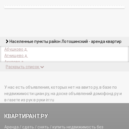
Населенные пункты район Лотошинский - аренда квартир
Абушково д.
Агнищево д.
Акулово д.
Раскрыть список
Андрейково д.
Аринькино д.
Астренево д.
Афанасово д.
У нас есть объявления, которых нет на авито.ру, в базе по
Березняки д.
недвижимости циан.ру, на доске объявлений домофонд.ру и
Боборыкино д.
в газете из рук в руки irr.ru
Большая Сестра п.
Борки д.
КВАРТИРАНТ.РУ
Боровки д.
Бородино д.
Аренда / сдать / снять / купить недвижимость без