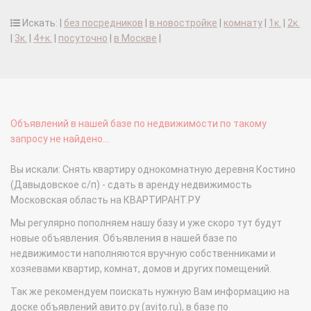
Искать: |
без посредников
|
в новостройке
|
комнату
|
1к.
|
2к.
|
3к.
|
4+к.
|
посуточно
|
в Москве
|
Объявлений в нашей базе по недвижимости по такому
запросу не найдено...
Вы искали: Снять квартиру однокомнатную деревня Костино
(Давыдовское с/п) - сдать в аренду недвижимость
Московская область на КВАРТИРАНТ.РУ
Мы регулярно пополняем нашу базу и уже скоро тут будут
новые объявления. Объявления в нашей базе по
недвижимости наполняются вручную собственниками и
хозяевами квартир, комнат, домов и других помещений.
Так же рекомендуем поискать нужную Вам информацию на
доске объявлений авито.ру (avito.ru), в базе по