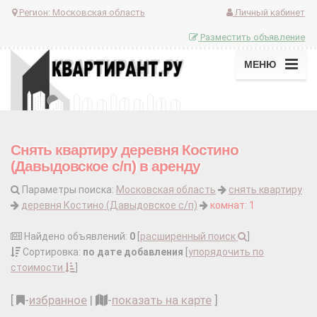
Регион:
Московская область
Личный кабинет
Разместить объявление
МЕНЮ
Снять квартиру деревня Костино
(Давыдовское с/п) в аренду
Параметры поиска:
Московская область
снять квартиру
деревня Костино (Давыдовское с/п)
комнат: 1
Найдено объявлений:
0
[
расширенный поиск
]
Сортировка:
по дате добавления
[
упорядочить по
стоимости
]
[
-
избранное
|
-
показать на карте
]