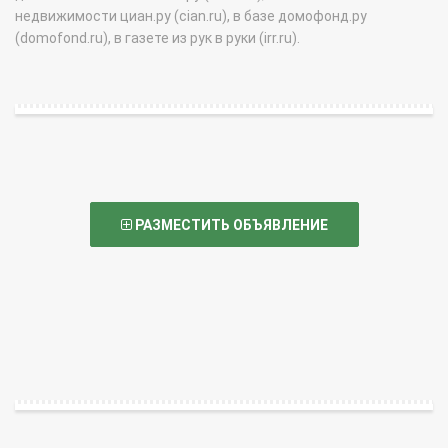
недвижимости циан.ру (cian.ru), в базе домофонд.ру
(domofond.ru), в газете из рук в руки (irr.ru).
РАЗМЕСТИТЬ ОБЪЯВЛЕНИЕ