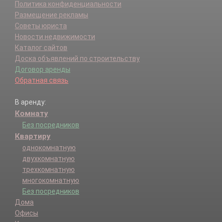
Политика конфиденциальности
Размещение рекламы
Советы юриста
Новости недвижимости
Каталог сайтов
Доска объявлений по строительству
Договор аренды
Обратная связь
В аренду:
Комнату
Без посредников
Квартиру
однокомнатную
двухкомнатную
трехкомнатную
многокомнатную
Без посредников
Дома
Офисы