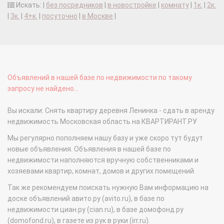
Искать: |
без посредников
|
в новостройке
|
комнату
|
1к.
|
2к.
|
3к.
|
4+к.
|
посуточно
|
в Москве
|
Объявлений в нашей базе по недвижимости по такому
запросу не найдено...
Вы искали: Снять квартиру деревня Ленинка - сдать в аренду
недвижимость Московская область на КВАРТИРАНТ.РУ
Мы регулярно пополняем нашу базу и уже скоро тут будут
новые объявления. Объявления в нашей базе по
недвижимости наполняются вручную собственниками и
хозяевами квартир, комнат, домов и других помещений.
Так же рекомендуем поискать нужную Вам информацию на
доске объявлений авито.ру (avito.ru), в базе по
недвижимости циан.ру (cian.ru), в базе домофонд.ру
(domofond.ru), в газете из рук в руки (irr.ru).