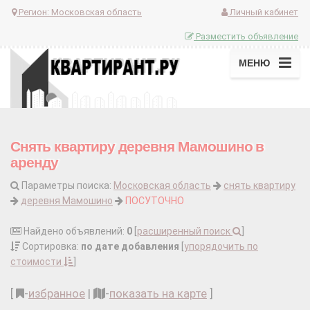
Регион:
Московская область
Личный кабинет
Разместить объявление
МЕНЮ
Снять квартиру деревня Мамошино в
аренду
Параметры поиска:
Московская область
снять квартиру
деревня Мамошино
ПОСУТОЧНО
Найдено объявлений:
0
[
расширенный поиск
]
Сортировка:
по дате добавления
[
упорядочить по
стоимости
]
[
-
избранное
|
-
показать на карте
]