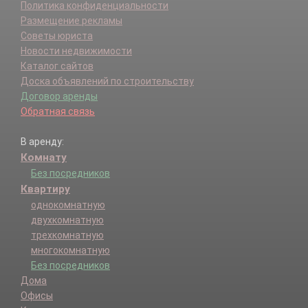
Политика конфиденциальности
Размещение рекламы
Советы юриста
Новости недвижимости
Каталог сайтов
Доска объявлений по строительству
Договор аренды
Обратная связь
В аренду:
Комнату
Без посредников
Квартиру
однокомнатную
двухкомнатную
трехкомнатную
многокомнатную
Без посредников
Дома
Офисы