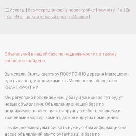
Искать: |
без посредников
|
в новостройке
|
комнату
|
1к.
|
2к.
|
3к.
|
4+к.
|
на длительный срок
|
в Москве
|
Объявлений в нашей базе по недвижимости по такому
запросу не найдено...
Вы искали: Снять квартиру ПОСУТОЧНО деревня Мамошино -
сдать в аренду недвижимость Московская область на
КВАРТИРАНТ.РУ
Мы регулярно пополняем нашу базу и уже скоро тут будут
новые объявления. Объявления в нашей базе по
недвижимости наполняются вручную собственниками и
хозяевами квартир, комнат, домов и других помещений.
Так же рекомендуем поискать нужную Вам информацию на
доске объявлений авито.ру (avito.ru), в базе по