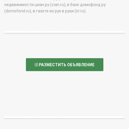
недвижимости циан.ру (cian.ru), в базе домофонд.ру
(domofond.ru), в газете из рук в руки (irr.ru).
РАЗМЕСТИТЬ ОБЪЯВЛЕНИЕ