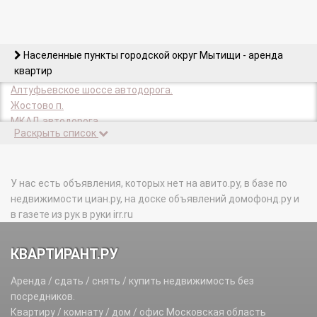
Населенные пункты городской округ Мытищи - аренда
квартир
Алтуфьевское шоссе автодорога.
Жостово п.
МКАД автодорога.
Раскрыть список
Пирогово п.
ТПЗ Алтуфьево тер.
У нас есть объявления, которых нет на авито.ру, в базе по
недвижимости циан.ру, на доске объявлений домофонд.ру и
в газете из рук в руки irr.ru
КВАРТИРАНТ.РУ
Аренда / сдать / снять / купить недвижимость без
посредников.
Квартиру / комнату / дом / офис Московская область