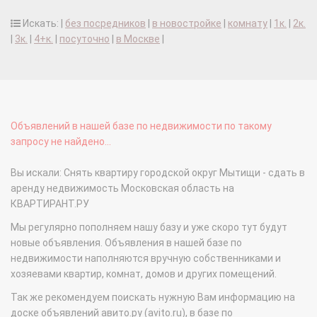
Искать: |
без посредников
|
в новостройке
|
комнату
|
1к.
|
2к.
|
3к.
|
4+к.
|
посуточно
|
в Москве
|
Объявлений в нашей базе по недвижимости по такому
запросу не найдено...
Вы искали: Снять квартиру городской округ Мытищи - сдать в
аренду недвижимость Московская область на
КВАРТИРАНТ.РУ
Мы регулярно пополняем нашу базу и уже скоро тут будут
новые объявления. Объявления в нашей базе по
недвижимости наполняются вручную собственниками и
хозяевами квартир, комнат, домов и других помещений.
Так же рекомендуем поискать нужную Вам информацию на
доске объявлений авито.ру (avito.ru), в базе по