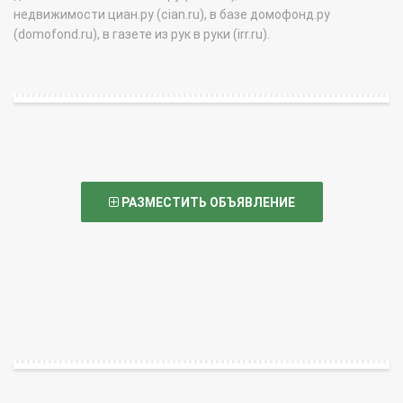
недвижимости циан.ру (cian.ru), в базе домофонд.ру
(domofond.ru), в газете из рук в руки (irr.ru).
РАЗМЕСТИТЬ ОБЪЯВЛЕНИЕ