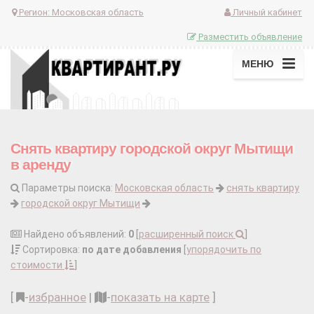
Регион:
Московская область
Личный кабинет
Разместить объявление
МЕНЮ
Снять квартиру городской округ Мытищи
в аренду
Параметры поиска:
Московская область
снять квартиру
городской округ Мытищи
Найдено объявлений:
0
[
расширенный поиск
]
Сортировка:
по дате добавления
[
упорядочить по
стоимости
]
[
-
избранное
|
-
показать на карте
]