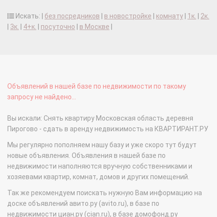
Искать: |
без посредников
|
в новостройке
|
комнату
|
1к.
|
2к.
|
3к.
|
4+к.
|
посуточно
|
в Москве
|
Объявлений в нашей базе по недвижимости по такому
запросу не найдено...
Вы искали: Снять квартиру Московская область деревня
Пирогово - сдать в аренду недвижимость на КВАРТИРАНТ.РУ
Мы регулярно пополняем нашу базу и уже скоро тут будут
новые объявления. Объявления в нашей базе по
недвижимости наполняются вручную собственниками и
хозяевами квартир, комнат, домов и других помещений.
Так же рекомендуем поискать нужную Вам информацию на
доске объявлений авито.ру (avito.ru), в базе по
недвижимости циан.ру (cian.ru), в базе домофонд.ру