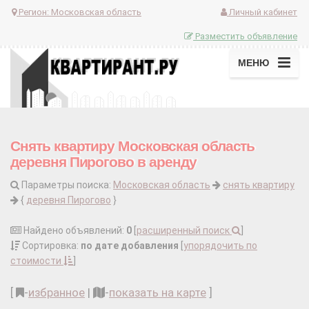
Регион:
Московская область
Личный кабинет
Разместить объявление
МЕНЮ
Снять квартиру Московская область
деревня Пирогово в аренду
Параметры поиска:
Московская область
снять квартиру
{
деревня Пирогово
}
Найдено объявлений:
0
[
расширенный поиск
]
Сортировка:
по дате добавления
[
упорядочить по
стоимости
]
[
-
избранное
|
-
показать на карте
]