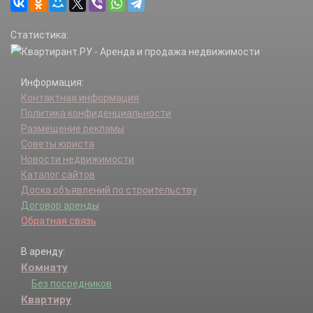
Дмитров г.
Дмитровский р-н.
Статистика:
Долгопрудный г.
Домодедово г.
Дрезна г.
Информация:
Дубна г.
Контактная информация
Егорьевск г.
Политика конфиденциальности
Егорьевский г.о..
Размещение рекламы
Жуковский г.
Советы юриста
Зарайск г.
Новости недвижимости
Зарайский р-н.
Каталог сайтов
Звенигород г.
Доска объявлений по строительству
Ивантеевка г.
Договор аренды
Истра г.
Обратная связь
Истринский р-н.
Кашира г.
В аренду:
Кашира-8 г.
Комнату
Каширский г.о..
Климовск г.
Без посредников
Клин г.
Квартиру