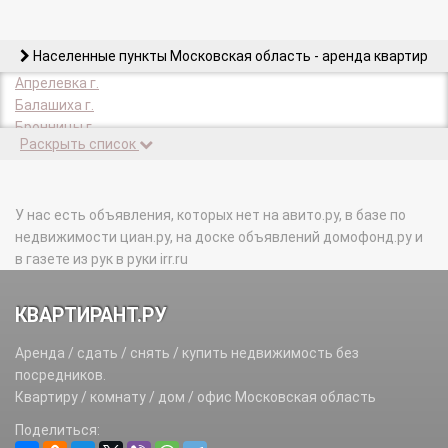
Населенные пункты Московская область - аренда квартир
Апрелевка г.
Балашиха г.
Бронницы г.
Раскрыть список
Булатниковское с/п.
Верея г.
Видное г.
Володарское с/п.
У нас есть объявления, которых нет на авито.ру, в базе по
Волоколамск г.
недвижимости циан.ру, на доске объявлений домофонд.ру и
Волоколамский р-н.
в газете из рук в руки irr.ru
Воскресенск г.
Воскресенский р-н.
КВАРТИРАНТ.РУ
Высоковск г.
Голицыно г.
Аренда / сдать / снять / купить недвижимость без
Горки Ленинские пгт.
посредников.
Городское поселение Снегири тер.
Квартиру / комнату / дом / офис Московская область
Дедовск г.
Поделиться:
Дзержинский г.