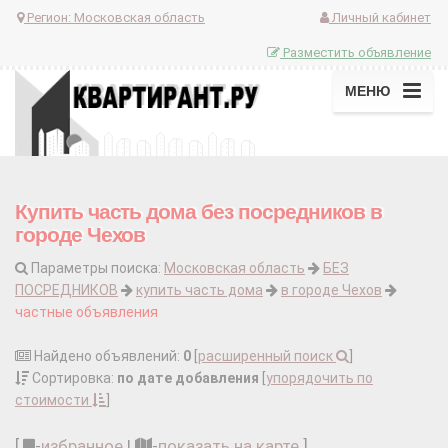
Регион:
Московская область
Личный кабинет
Разместить объявление
МЕНЮ
Купить часть дома без посредников в
городе Чехов
Параметры поиска:
Московская область
БЕЗ
ПОСРЕДНИКОВ
купить часть дома
в городе Чехов
частные объявления
Найдено объявлений:
0
[
расширенный поиск
]
Сортировка:
по дате добавления
[
упорядочить по
стоимости
]
[
-
избранное
|
-
показать на карте
]