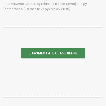
недвижимости циан.ру (cian.ru), в базе домофонд.ру
(domofond.ru), в газете из рук в руки (irr.ru).
РАЗМЕСТИТЬ ОБЪЯВЛЕНИЕ