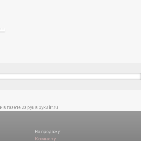
газете из рук в руки irr.ru
На продажу:
Комнату