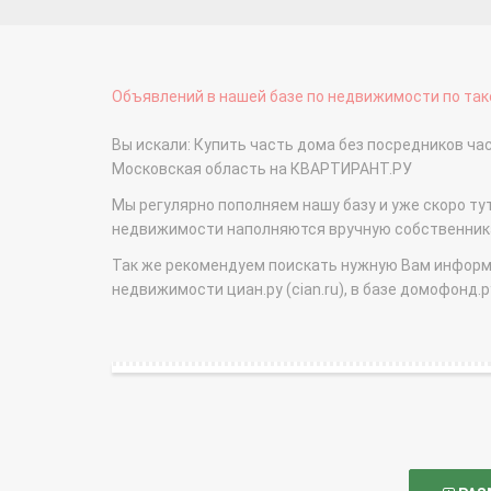
Объявлений в нашей базе по недвижимости по тако
Вы искали: Купить часть дома без посредников ч
Московская область на КВАРТИРАНТ.РУ
Мы регулярно пополняем нашу базу и уже скоро ту
недвижимости наполняются вручную собственникам
Так же рекомендуем поискать нужную Вам информаци
недвижимости циан.ру (cian.ru), в базе домофонд.ру (