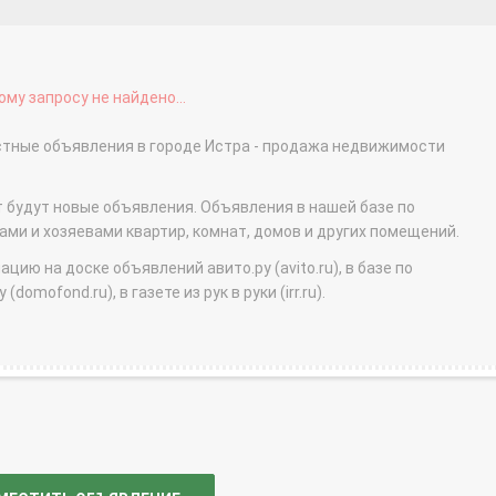
му запросу не найдено...
астные объявления в городе Истра - продажа недвижимости
т будут новые объявления. Объявления в нашей базе по
и и хозяевами квартир, комнат, домов и других помещений.
ю на доске объявлений авито.ру (avito.ru), в базе по
domofond.ru), в газете из рук в руки (irr.ru).