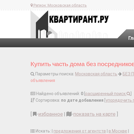
Регион:
Московская область
Гл
Купить часть дома без посредников
Параметры поиска:
Московская область
БЕЗ 
объявления
Найдено объявлений:
0
[
расширенный поиск
]
Сортировка:
по дате добавления
[
упорядочить 
[
-
избранное
|
-
показать на карте
]
Искать: |
предложения от агентств
|
в Москве
|