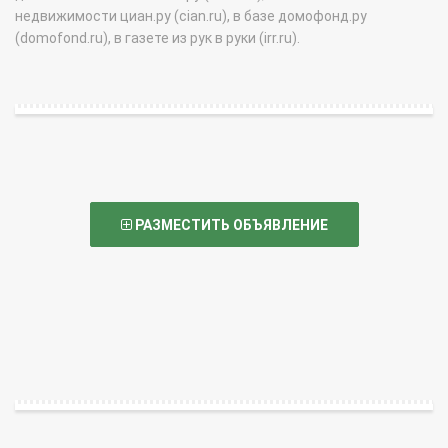
недвижимости циан.ру (cian.ru), в базе домофонд.ру
(domofond.ru), в газете из рук в руки (irr.ru).
РАЗМЕСТИТЬ ОБЪЯВЛЕНИЕ