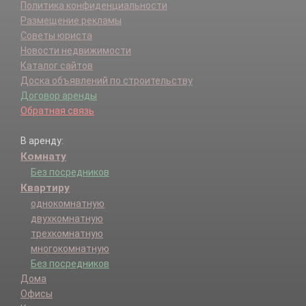
Политика конфиденциальности
Размещение рекламы
Советы юриста
Новости недвижимости
Каталог сайтов
Доска объявлений по строительству
Договор аренды
Обратная связь
В аренду:
Комнату
Без посредников
Квартиру
однокомнатную
двухкомнатную
трехкомнатную
многокомнатную
Без посредников
Дома
Офисы