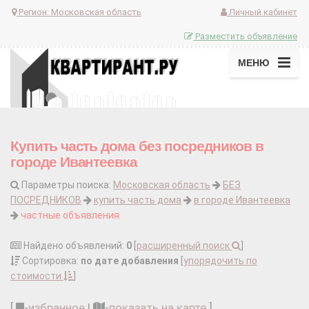
Регион:
Московская область
Личный кабинет
Разместить объявление
МЕНЮ
Купить часть дома без посредников в
городе Ивантеевка
Параметры поиска:
Московская область
БЕЗ
ПОСРЕДНИКОВ
купить часть дома
в городе Ивантеевка
частные объявления
Найдено объявлений:
0
[
расширенный поиск
]
Сортировка:
по дате добавления
[
упорядочить по
стоимости
]
[
-
избранное
|
-
показать на карте
]