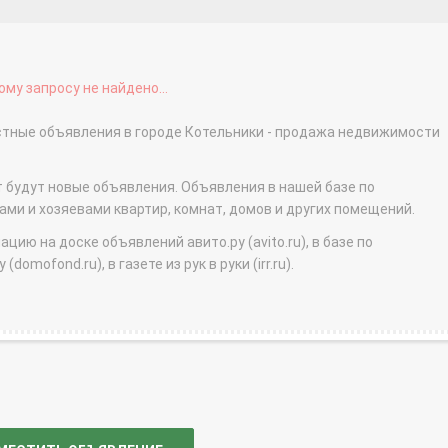
му запросу не найдено...
астные объявления в городе Котельники - продажа недвижимости
т будут новые объявления. Объявления в нашей базе по
и и хозяевами квартир, комнат, домов и других помещений.
ю на доске объявлений авито.ру (avito.ru), в базе по
domofond.ru), в газете из рук в руки (irr.ru).