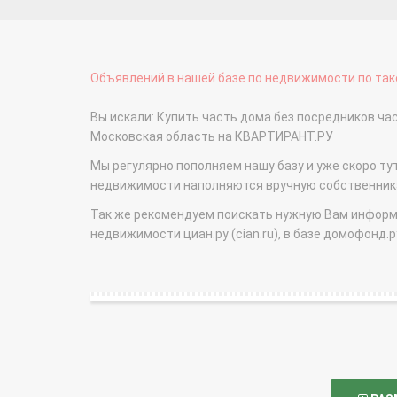
Объявлений в нашей базе по недвижимости по тако
Вы искали: Купить часть дома без посредников ч
Московская область на КВАРТИРАНТ.РУ
Мы регулярно пополняем нашу базу и уже скоро ту
недвижимости наполняются вручную собственникам
Так же рекомендуем поискать нужную Вам информаци
недвижимости циан.ру (cian.ru), в базе домофонд.ру (