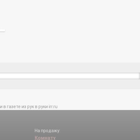
газете из рук в руки irr.ru
На продажу:
Комнату