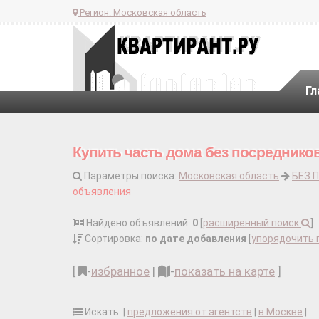
Регион:
Московская область
Гл
Купить часть дома без посреднико
Параметры поиска:
Московская область
БЕЗ 
объявления
Найдено объявлений:
0
[
расширенный поиск
]
Сортировка:
по дате добавления
[
упорядочить 
[
-
избранное
|
-
показать на карте
]
Искать: |
предложения от агентств
|
в Москве
|