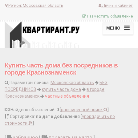
Регион:
Московская область
Личный кабинет
Разместить объявление
МЕНЮ
Купить часть дома без посредников в
городе Краснознаменск
Параметры поиска:
Московская область
БЕЗ
ПОСРЕДНИКОВ
купить часть дома
в городе
Краснознаменск
частные объявления
Найдено объявлений:
0
[
расширенный поиск
]
Сортировка:
по дате добавления
[
упорядочить по
стоимости
]
[
-
избранное
|
-
показать на карте
]