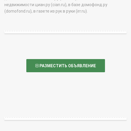
недвижимости циан.ру (cian.ru), в базе домофонд.ру
(domofond.ru), в газете из рук в руки (irr.ru).
РАЗМЕСТИТЬ ОБЪЯВЛЕНИЕ