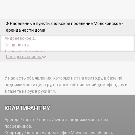
Населенные пункты сельское поселение Молоковское -
аренда части дома
Андреевское д.
Богданиха д.
Дальние Прудищи д.
Раскрыть список
Коробово д.
Мисайлово д.
Молоково с.
Орлово д.
У нас есть объявления, которых нет на авито.ру, в базе по
недвижимости циан.ру, на доске объявлений домофонд.ру и
в газете из рук в руки irr.ru
КВАРТИРАНТ.РУ
Аренда / сдать / снять / купить недвижимость без
посредников.
Квартиру / комнату / дом / офис Московская область