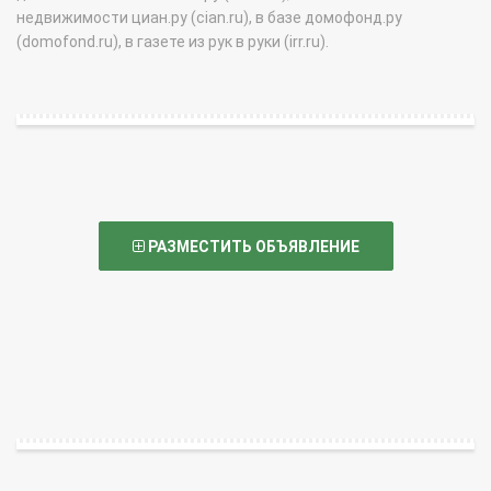
недвижимости циан.ру (cian.ru), в базе домофонд.ру
(domofond.ru), в газете из рук в руки (irr.ru).
РАЗМЕСТИТЬ ОБЪЯВЛЕНИЕ