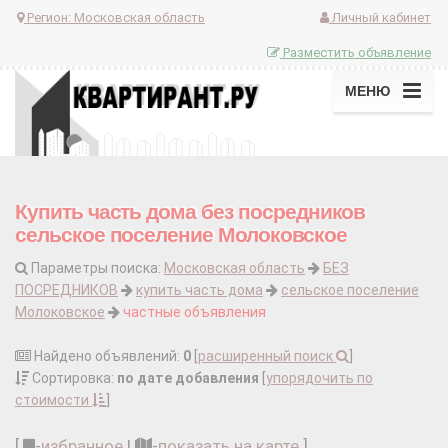
Регион:
Московская область
Личный кабинет
Разместить объявление
МЕНЮ
Купить часть дома без посредников
сельское поселение Молоковское
Параметры поиска:
Московская область
БЕЗ
ПОСРЕДНИКОВ
купить часть дома
сельское поселение
Молоковское
частные объявления
Найдено объявлений:
0
[
расширенный поиск
]
Сортировка:
по дате добавления
[
упорядочить по
стоимости
]
[
-
избранное
|
-
показать на карте
]