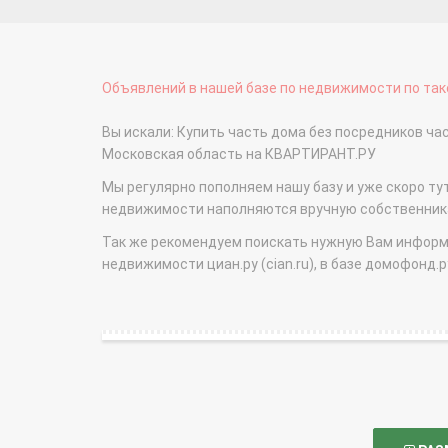
Объявлений в нашей базе по недвижимости по тако
Вы искали: Купить часть дома без посредников ч
Московская область на КВАРТИРАНТ.РУ
Мы регулярно пополняем нашу базу и уже скоро ту
недвижимости наполняются вручную собственникам
Так же рекомендуем поискать нужную Вам информаци
недвижимости циан.ру (cian.ru), в базе домофонд.ру (