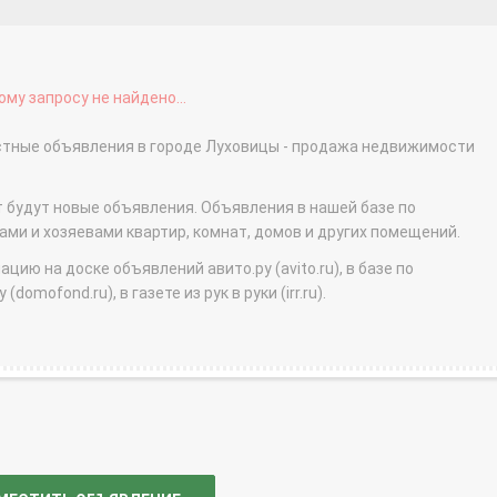
му запросу не найдено...
астные объявления в городе Луховицы - продажа недвижимости
т будут новые объявления. Объявления в нашей базе по
и и хозяевами квартир, комнат, домов и других помещений.
ю на доске объявлений авито.ру (avito.ru), в базе по
domofond.ru), в газете из рук в руки (irr.ru).