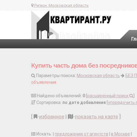
Регион:
Московская область
Гл
Купить часть дома без посреднико
Параметры поиска:
Московская область
БЕЗ 
объявления
Найдено объявлений:
0
[
расширенный поиск
]
Сортировка:
по дате добавления
[
упорядочить 
[
-
избранное
|
-
показать на карте
]
Искать: |
предложения от агентств
|
в Москве
|