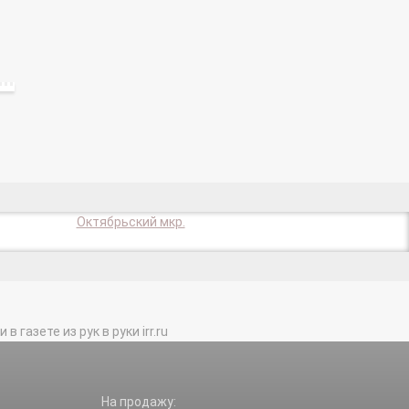
Октябрьский мкр.
газете из рук в руки irr.ru
На продажу: