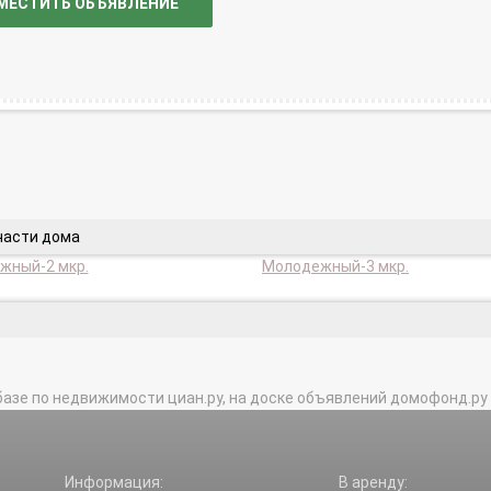
МЕСТИТЬ ОБЪЯВЛЕНИЕ
части дома
жный-2 мкр.
Молодежный-3 мкр.
базе по недвижимости циан.ру, на доске объявлений домофонд.ру и в 
Информация:
В аренду: