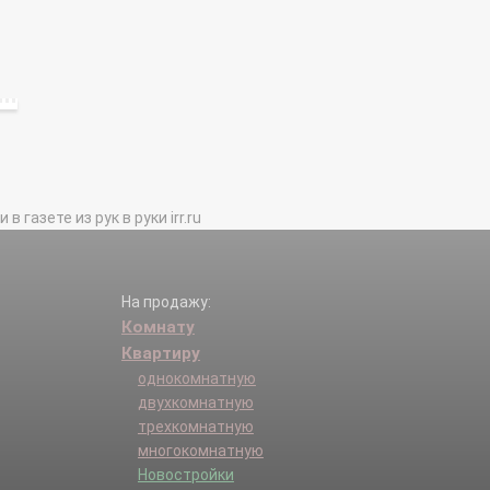
газете из рук в руки irr.ru
На продажу:
Комнату
Квартиру
однокомнатную
двухкомнатную
трехкомнатную
многокомнатную
Новостройки