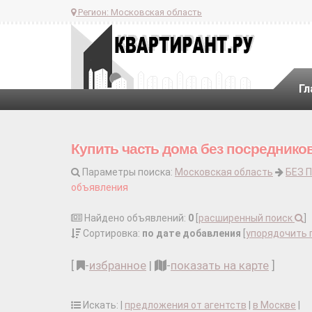
Регион:
Московская область
Гл
Купить часть дома без посредников
Параметры поиска:
Московская область
БЕЗ 
объявления
Найдено объявлений:
0
[
расширенный поиск
]
Сортировка:
по дате добавления
[
упорядочить 
[
-
избранное
|
-
показать на карте
]
Искать: |
предложения от агентств
|
в Москве
|