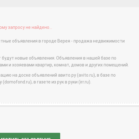
му запросу не найдено...
астные объявления в городе Верея - продажа недвижимости
т будут новые объявления. Объявления в нашей базе по
и и хозяевами квартир, комнат, домов и других помещений.
ю на доске объявлений авито.ру (avito.ru), в базе по
domofond.ru), в газете из рук в руки (irr.ru).