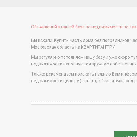
Объявлений в нашей базе по недвижимости по тако
Вы искали: Купить часть дома без посредников ч
Московская область на КВАРТИРАНТ.РУ
Мы регулярно пополняем нашу базу и уже скоро ту
недвижимости наполняются вручную собственникам
Так же рекомендуем поискать нужную Вам информаци
недвижимости циан.ру (cian.ru), в базе домофонд.ру (