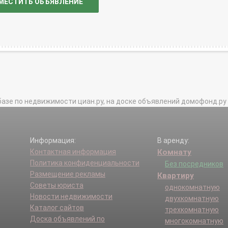
МЕСТИТЬ ОБЪЯВЛЕНИЕ
базе по недвижимости циан.ру, на доске объявлений домофонд.ру и в 
Информация:
В аренду:
Контактная информация
Комнату
Политика конфиденциальности
Без посредников
Размещение рекламы
Квартиру
Советы юриста
однокомнатную
Новости недвижимости
двухкомнатную
Каталог сайтов
трехкомнатную
Доска объявлений по
многокомнатную