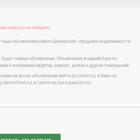
му запросу не найдено...
астные объявления район Шаховской - продажа недвижимости
т будут новые объявления. Объявления в нашей базе по
и и хозяевами квартир, комнат, домов и других помещений.
ю на доске объявлений авито.ру (avito.ru), в базе по
domofond.ru), в газете из рук в руки (irr.ru).