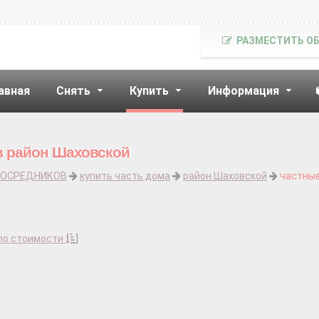
РАЗМЕСТИТЬ О
авная
Снять
Купить
Информация
в район Шаховской
ПОСРЕДНИКОВ
купить часть дома
район Шаховской
частны
по стоимости
]