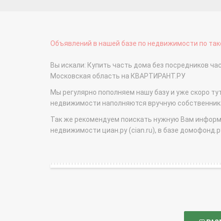
Объявлений в нашей базе по недвижимости по тако
Вы искали: Купить часть дома без посредников ч
Московская область на КВАРТИРАНТ.РУ
Мы регулярно пополняем нашу базу и уже скоро ту
недвижимости наполняются вручную собственникам
Так же рекомендуем поискать нужную Вам информаци
недвижимости циан.ру (cian.ru), в базе домофонд.ру (