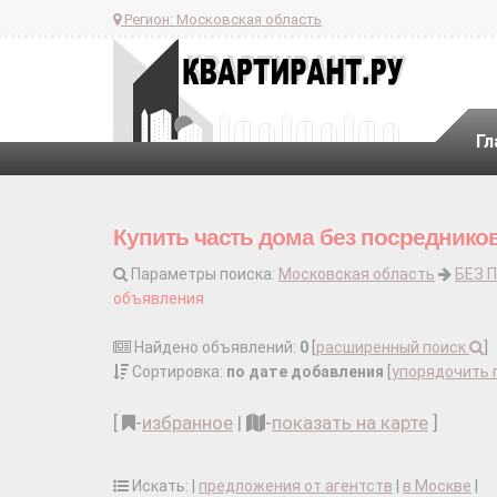
Регион:
Московская область
Гл
Купить часть дома без посреднико
Параметры поиска:
Московская область
БЕЗ 
объявления
Найдено объявлений:
0
[
расширенный поиск
]
Сортировка:
по дате добавления
[
упорядочить 
[
-
избранное
|
-
показать на карте
]
Искать: |
предложения от агентств
|
в Москве
|