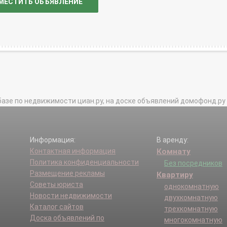
МЕСТИТЬ ОБЪЯВЛЕНИЕ
базе по недвижимости циан.ру, на доске объявлений домофонд.ру и в 
Информация:
В аренду:
Контактная информация
Комнату
Политика конфиденциальности
Без посредников
Размещение рекламы
Квартиру
Советы юриста
однокомнатную
Новости недвижимости
двухкомнатную
Каталог сайтов
трехкомнатную
Доска объявлений по
многокомнатную