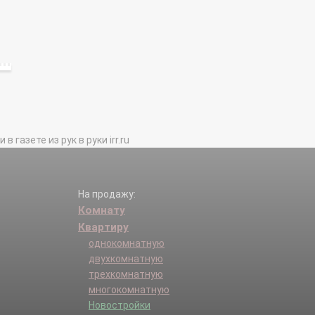
газете из рук в руки irr.ru
На продажу:
Комнату
Квартиру
однокомнатную
двухкомнатную
трехкомнатную
многокомнатную
Новостройки