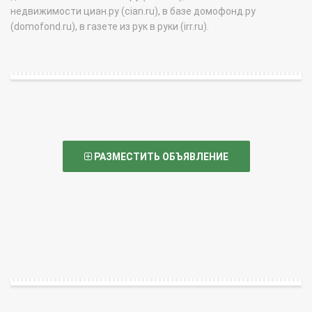
недвижимости циан.ру (cian.ru), в базе домофонд.ру
(domofond.ru), в газете из рук в руки (irr.ru).
РАЗМЕСТИТЬ ОБЪЯВЛЕНИЕ