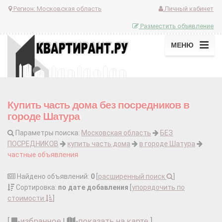
Регион:
Московская область
Личный кабинет
Разместить объявление
МЕНЮ
Купить часть дома без посредников в
городе Шатура
Параметры поиска:
Московская область
БЕЗ
ПОСРЕДНИКОВ
купить часть дома
в городе Шатура
частные объявления
Найдено объявлений:
0
[
расширенный поиск
]
Сортировка:
по дате добавления
[
упорядочить по
стоимости
]
[
-
избранное
|
-
показать на карте
]