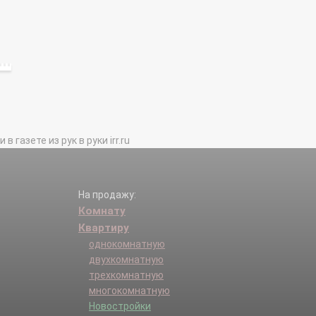
газете из рук в руки irr.ru
На продажу:
Комнату
Квартиру
однокомнатную
двухкомнатную
трехкомнатную
многокомнатную
Новостройки