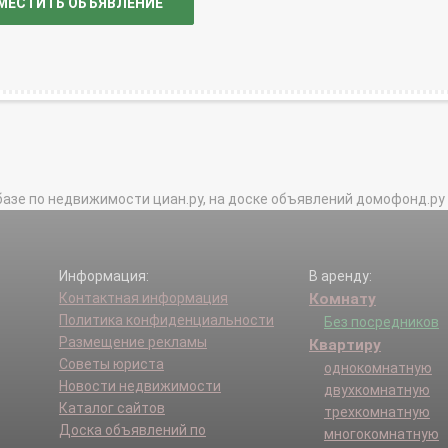
МЕСТИТЬ ОБЪЯВЛЕНИЕ
базе по недвижимости циан.ру, на доске объявлений домофонд.ру и в 
Информация:
В аренду:
Контактная информация
Комнату
Политика конфиденциальности
Без посредников
Размещение рекламы
Квартиру
Советы юриста
однокомнатную
Новости недвижимости
двухкомнатную
Каталог сайтов
трехкомнатную
Доска объявлений по
многокомнатную