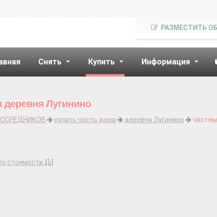
РАЗМЕСТИТЬ О
авная
Снять
Купить
Информация
в деревня Лугинино
ПОСРЕДНИКОВ
купить часть дома
деревня Лугинино
частны
по стоимости
]