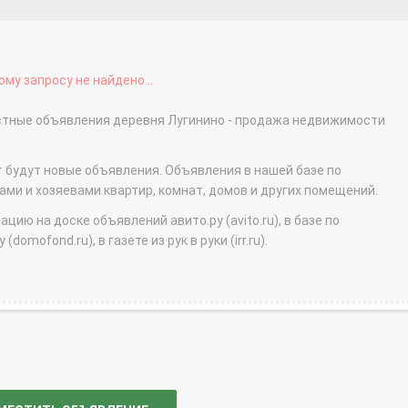
му запросу не найдено...
астные объявления деревня Лугинино - продажа недвижимости
т будут новые объявления. Объявления в нашей базе по
и и хозяевами квартир, комнат, домов и других помещений.
ю на доске объявлений авито.ру (avito.ru), в базе по
domofond.ru), в газете из рук в руки (irr.ru).