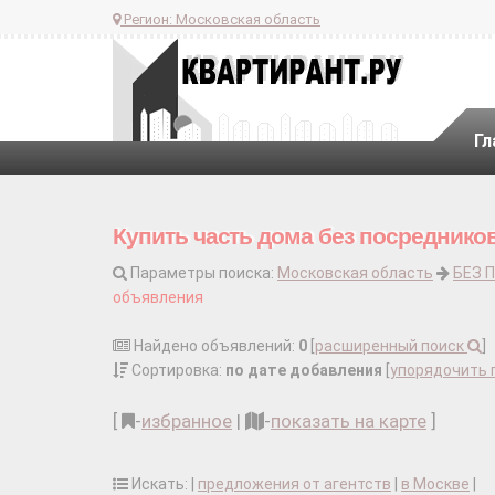
Регион:
Московская область
Гл
Купить часть дома без посреднико
Параметры поиска:
Московская область
БЕЗ 
объявления
Найдено объявлений:
0
[
расширенный поиск
]
Сортировка:
по дате добавления
[
упорядочить 
[
-
избранное
|
-
показать на карте
]
Искать: |
предложения от агентств
|
в Москве
|