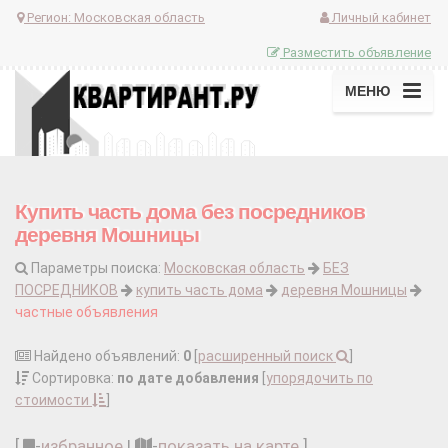
Регион:
Московская область
Личный кабинет
Разместить объявление
МЕНЮ
Купить часть дома без посредников
деревня Мошницы
Параметры поиска:
Московская область
БЕЗ
ПОСРЕДНИКОВ
купить часть дома
деревня Мошницы
частные объявления
Найдено объявлений:
0
[
расширенный поиск
]
Сортировка:
по дате добавления
[
упорядочить по
стоимости
]
[
-
избранное
|
-
показать на карте
]