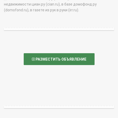
недвижимости циан.ру (cian.ru), в базе домофонд.ру
(domofond.ru), в газете из рук в руки (irr.ru).
РАЗМЕСТИТЬ ОБЪЯВЛЕНИЕ