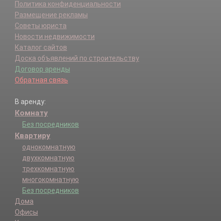
Политика конфиденциальности
Размещение рекламы
Советы юриста
Новости недвижимости
Каталог сайтов
Доска объявлений по строительству
Договор аренды
Обратная связь
В аренду:
Комнату
Без посредников
Квартиру
однокомнатную
двухкомнатную
трехкомнатную
многокомнатную
Без посредников
Дома
Офисы