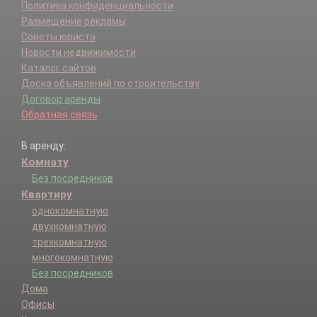
Политика конфиденциальности
Размещение рекламы
Советы юриста
Новости недвижимости
Каталог сайтов
Доска объявлений по строительству
Договор аренды
Обратная связь
В аренду:
Комнату
Без посредников
Квартиру
однокомнатную
двухкомнатную
трехкомнатную
многокомнатную
Без посредников
Дома
Офисы