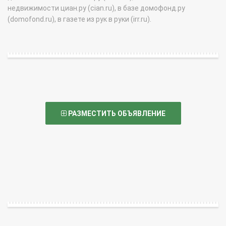
недвижимости циан.ру (cian.ru), в базе домофонд.ру
(domofond.ru), в газете из рук в руки (irr.ru).
РАЗМЕСТИТЬ ОБЪЯВЛЕНИЕ