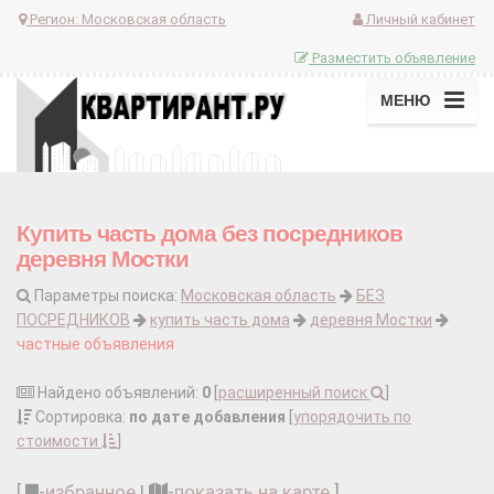
Регион:
Московская область
Личный кабинет
Разместить объявление
МЕНЮ
Купить часть дома без посредников
деревня Мостки
Параметры поиска:
Московская область
БЕЗ
ПОСРЕДНИКОВ
купить часть дома
деревня Мостки
частные объявления
Найдено объявлений:
0
[
расширенный поиск
]
Сортировка:
по дате добавления
[
упорядочить по
стоимости
]
[
-
избранное
|
-
показать на карте
]